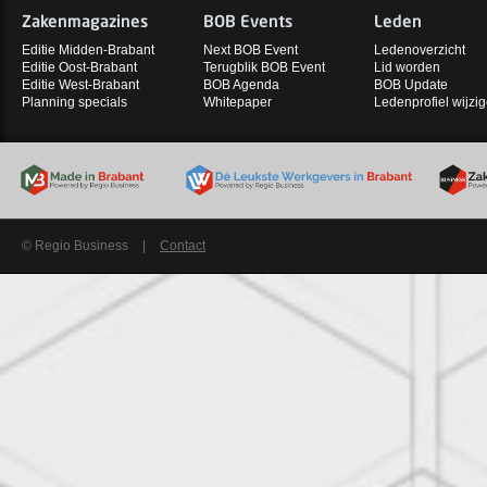
Zakenmagazines
BOB Events
Leden
Editie Midden-Brabant
Next BOB Event
Ledenoverzicht
Editie Oost-Brabant
Terugblik BOB Event
Lid worden
Editie West-Brabant
BOB Agenda
BOB Update
Planning specials
Whitepaper
Ledenprofiel wijzi
© Regio Business
|
Contact