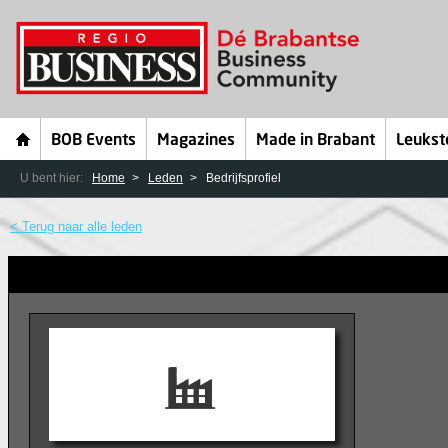
BOB Events
Magazines
Made in Brabant
Leukst
U bent hier:
Home
Leden
Bedrijfsprofiel
< Terug naar alle leden