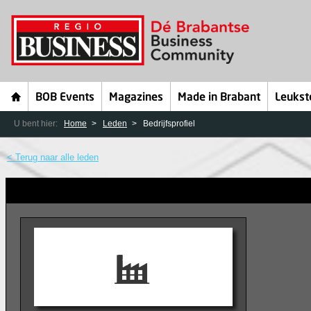
BOB Events
Magazines
Made in Brabant
Leukst
U bent hier:
Home
Leden
Bedrijfsprofiel
< Terug naar alle leden