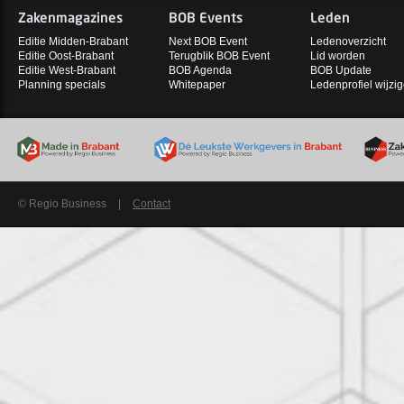
Zakenmagazines
BOB Events
Leden
Editie Midden-Brabant
Next BOB Event
Ledenoverzicht
Editie Oost-Brabant
Terugblik BOB Event
Lid worden
Editie West-Brabant
BOB Agenda
BOB Update
Planning specials
Whitepaper
Ledenprofiel wijzi
© Regio Business
|
Contact