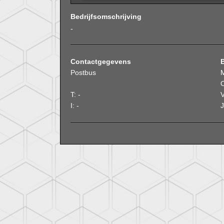
Bedrijfsomschrijving
-
Contactgegevens
Postbus
O
T: -
V
I: -