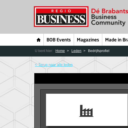
BOB Events
Magazines
Made in Br
U bent hier:
Home
Leden
Bedrijfsprofiel
< Terug naar alle leden