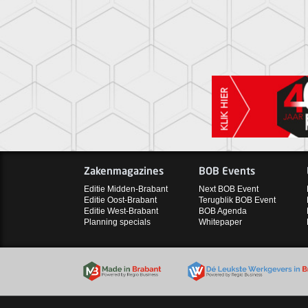
Zakenmagazines
BOB Events
Editie Midden-Brabant
Next BOB Event
Editie Oost-Brabant
Terugblik BOB Event
Editie West-Brabant
BOB Agenda
Planning specials
Whitepaper