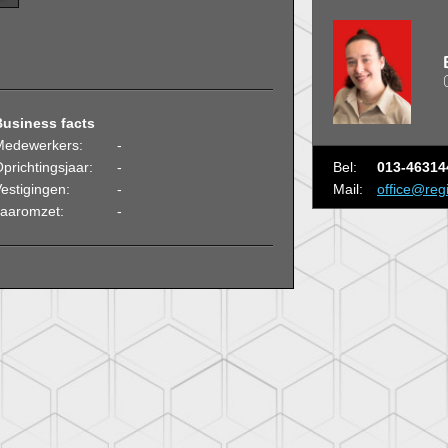
Business facts
Medewerkers:
-
Bel:
013-46314
prichtingsjaar:
-
Mail:
office@reg
estigingen:
-
Jaaromzet:
-