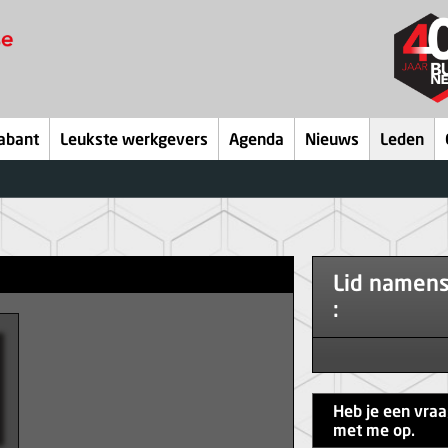
abant
Leukste werkgevers
Agenda
Nieuws
Leden
Lid namen
:
Heb je een vra
met me op.