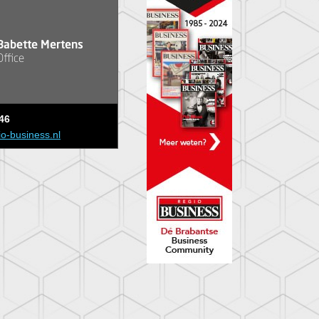
Babette Mertens
Office
46
io-business.nl