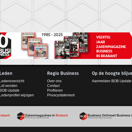
Leden
Regio Business
Op de hoogte blijv
Ledenoverzicht
Over ons
Aanmelden BOB Update
Lid worden
Contact
BOB Update
Profileren
Ledenprofiel wijzigen
Privacystatement