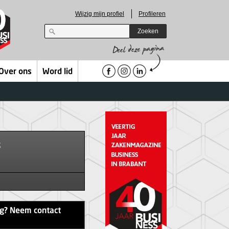
Wijzig mijn profiel
Profileren
Zoeken
Over ons
Word lid
s
ag? Neem contact