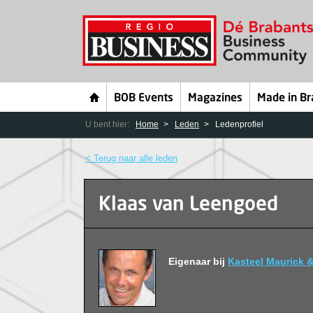
BOB Events
Magazines
Made in Br
U bent hier:
Home
Leden
Ledenprofiel
< Terug naar alle leden
Klaas van Leengoed
Eigenaar bij
Kasteel Maurick 