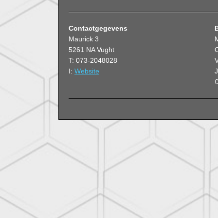
Contactgegevens
Maurick 3
5261 NA Vught
O
T: 073-2048028
V
I:
Website