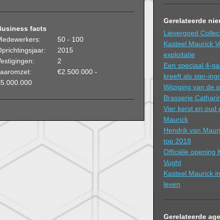
Gerelateerde ni
Business facts
Lievergoed Collec
Medewerkers:
50 - 100
Kasteel Maurick Vu
prichtingsjaar:
2015
exploitatie
estigingen:
2
Een speciaal 4-g
Jaaromzet:
€2.500.000 -
kreeft als ster-ing
€5.000.000
Wijziging van de o
Brasserie Cathari
Vier kerst en oud
Maurick
Hendrik van Mauri
top 2018
Officiële opening 
Vught
Kasteel Maurick i
leven
Gerelateerde ag