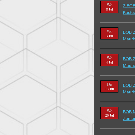
Wo
2 BOB
8 Jul
Kaste
Wo
BOB Z
3 Jul
Mauric
Wo
BOB Z
4 Jul
Mauric
Do
BOB Z
13 Jul
Mauric
Wo
BOB M
20 Jul
Zomer