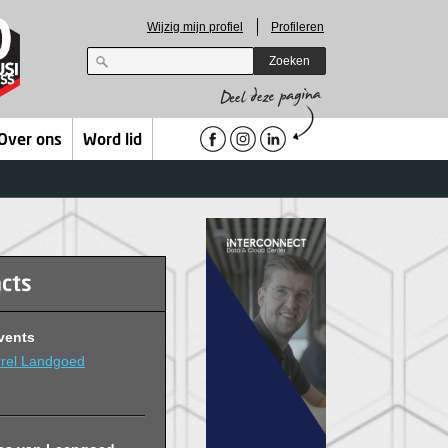
Wijzig mijn profiel
Profileren
Zoeken
Over ons
Word lid
acts
vents
rel Landgoed