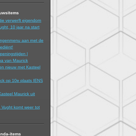
euwsitems
tie verwerft eigendom
ght, 10 jaar na start
angenmenu aan met de
rediënt!
peningstijden |
na van Maurick
 en nieuw met Kasteel
ck op 10e plaats IENS
Kasteel Maurick uit
n Vught komt weer tot
enda-items