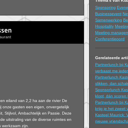
Thema’s van Kla
Sponsoring
Even
Businessevent
Ne
Samenwerking
Be
Hospitality
Meeti
ssen
Meeting managem
aurant
Conferentieoord
Gerelateerde art
Partnerlunch bij K
verbaast me iede
Partnerlunch Kast
slikken, dan scha
Sponsorlunch Kast
klopt, dán scoren
een eiland van 2,2 ha aan de rivier De
Partnerlunch bij 
 onze gasten een eigen, onvergetelijk
krijg je het zweet
t, Stijlvol, Ambachtelijk en Passie. Deze
Kasteel Maurick: 
de uitstraling van de diverse ruimtes en
nieuwe vriendsch
s werkzaam zijn.