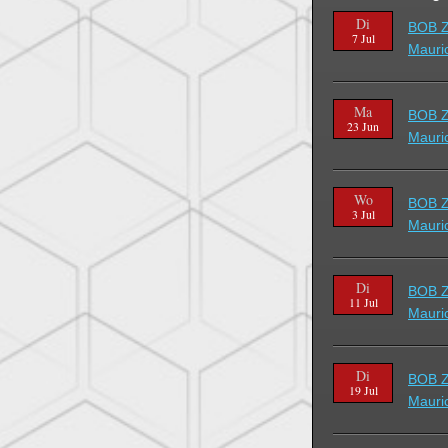
Di
BOB Z
7 Jul
Mauric
Ma
BOB Z
23 Jun
Mauric
Wo
BOB Z
3 Jul
Mauric
Di
BOB Z
11 Jul
Mauric
Di
BOB Z
19 Jul
Mauric