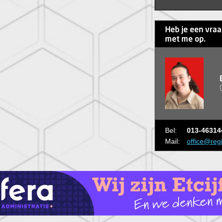
Heb je een vra
met me op.
Bel:
013-46314
Mail:
office@reg