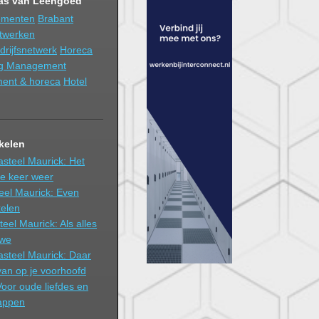
as van Leengoed
ementen
Brabant
twerken
drijfsnetwerk
Horeca
ng Management
ent & horeca
Hotel
ikelen
asteel Maurick: Het
re keer weer
eel Maurick: Even
kelen
eel Maurick: Als alles
 we
Kasteel Maurick: Daar
 van op je voorhoofd
Voor oude liefdes en
appen