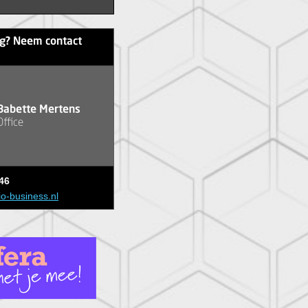
ag? Neem contact
Babette Mertens
Office
46
io-business.nl