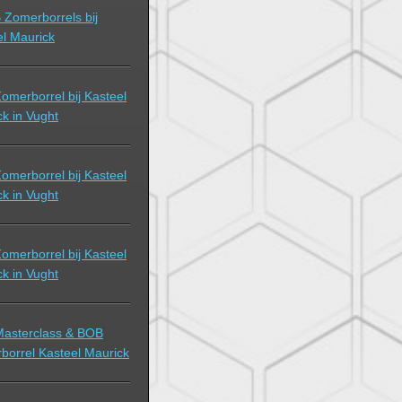
 Zomerborrels bij
el Maurick
omerborrel bij Kasteel
k in Vught
omerborrel bij Kasteel
k in Vught
omerborrel bij Kasteel
k in Vught
asterclass & BOB
borrel Kasteel Maurick