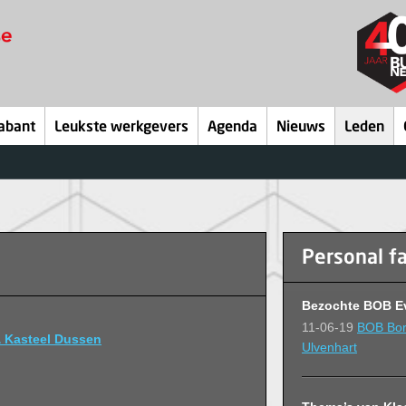
abant
Leukste werkgevers
Agenda
Nieuws
Leden
Personal f
Bezochte BOB E
11-06-19
BOB Bor
& Kasteel Dussen
Ulvenhart