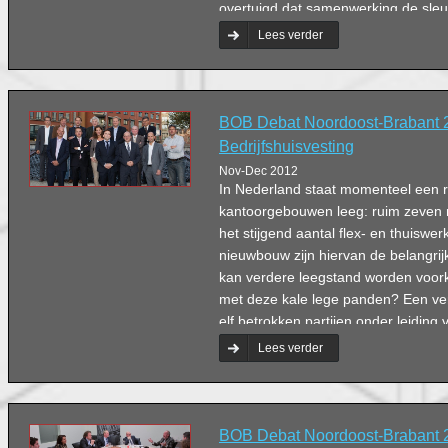
overtuigd dat samenwerking de sleut
Lees verder
BOB Debat Noordoost-Brabant 
Bedrijfshuisvesting
Nov-Dec 2012
In Nederland staat momenteel een r
kantoorgebouwen leeg: ruim zeven m
het stijgend aantal flex- en thuiswe
nieuwbouw zijn hiervan de belangri
kan verdere leegstand worden voo
met deze kale lege panden? Een ve
elf betrokken partijen onder leiding 
communicatiespecialist Bert Damen
Lees verder
BOB Debat Noordoost-Brabant 2