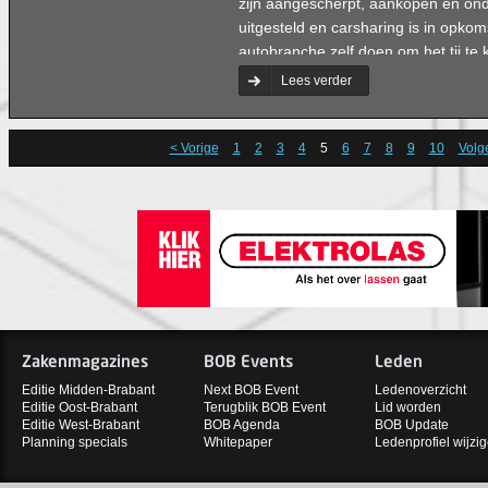
zijn aangescherpt, aankopen en o
uitgesteld en carsharing is in opkom
autobranche zelf doen om het tij te
trainer/coach Huub van Mackelenbe
Lees verder
negen Brabantse autodealers en ee
discussie.
< Vorige
1
2
3
4
5
6
7
8
9
10
Volg
Zakenmagazines
BOB Events
Leden
Editie Midden-Brabant
Next BOB Event
Ledenoverzicht
Editie Oost-Brabant
Terugblik BOB Event
Lid worden
Editie West-Brabant
BOB Agenda
BOB Update
Planning specials
Whitepaper
Ledenprofiel wijzi