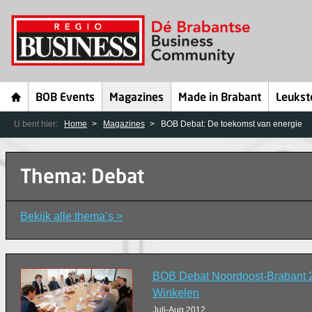
BOB Events
Magazines
Made in Brabant
Leukst
U bent hier:
Home
Magazines
BOB Debat: De toekomst van energie
Thema: Debat
Bekijk alle thema’s >
BOB Debat Noordoost-Brabant 
Winkelen
Juli-Aug 2012