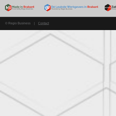
© Regio Business
|
Contact