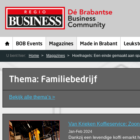
BOB Events
Magazines
Made in Brabant
Leukst
U bent hier:
Home
Magazines
Hoefnagels: Een einde gemaakt aan spa
Thema: Familiebedrijf
Bekijk alle thema’s >
Van Krieken Koffieservice: Zoon
Jan-Feb 2024
Dankzij een levendige koffi emarkt 