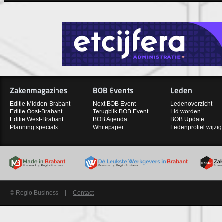
Zakenmagazines
BOB Events
Leden
Editie Midden-Brabant
Next BOB Event
Ledenoverzicht
Editie Oost-Brabant
Terugblik BOB Event
Lid worden
Editie West-Brabant
BOB Agenda
BOB Update
Planning specials
Whitepaper
Ledenprofiel wijzi
© Regio Business
|
Contact