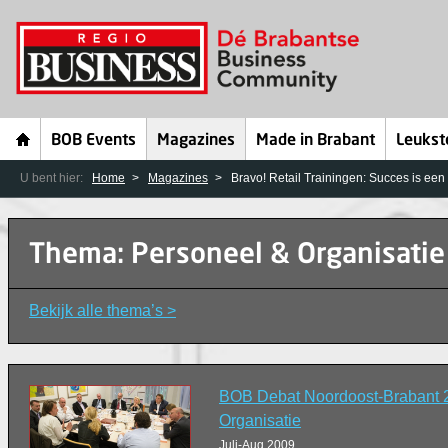
BOB Events
Magazines
Made in Brabant
Leukst
U bent hier:
Home
Magazines
Bravo! Retail Trainingen: Succes is een
Thema: Personeel & Organisatie
Bekijk alle thema’s >
BOB Debat Noordoost-Brabant 
Organisatie
Juli-Aug 2009