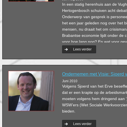
In een statig herenhuis aan de Vugh
Hertogenbosch schuiven acht debatt
Onderwerp van gesprek is personeel
het een jaar geleden nog over het 
mensen, nu draait het om crisisma
Brabantse economie lijdt onder de cri
voor hoe lang nog? En wat voor gev
personeelbeleid?
Lees verder
Ondernemen met Visie: Sjoerd v
Juni 2010
Volgens Sjoerd van het Erve beseff
dat er een krapte op de arbeidsma
moeten volgens hem dringend aan ‘
WSW’ers (Wet Sociale Werkvoorzie
bieden.
Lees verder