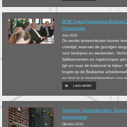
BOB Debat Noordoost-Brabant 
Organisatie
Juni 2010
De eerste lentescheuten komen tevo
crisistijd, waarvan de gevolgen la
voor bedrijven en werkenden. Verh
faillissementen en ingekrompen pe
tijd om naar de toekomst te kijken. 
krapte op de Brabantse arbeidsmarkt
en bind je je topmedewerkers aan je
belangrijk is passie? ‘Werk moet voor
Lees verder
Synergie Uitzendbureau: Sparri
meerwaarde
Okt-Nov 2010