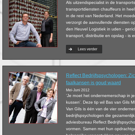
Als uitzendspecialist in de transport
transportdiensten chauffeurs in he
in de rest van Nederland. Het moede
verzorgt de aanvullende diensten o
den Heuvel Logistiek in uden - geric
transport, distributie en opslag - is e
Lees verder
Reflect Bedrijfspsychologen: Zi
faalkansen is goud waard
Mei-Juni 2012
‘Je moet het ondernemerschap in j
kussen’. Deze tip wil Bas van Gils
Van Gils is één van de vier ondern
bedrijfspsychologen die gezamenlijk
adviesbureau Reflect Bedrijfspsych
vormen. Samen met hun opdrachtge