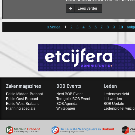
belangrijke vraagstukken op: van sel
opvolgingskwesties tot aan loopba
Lees verder
organisatieontwikkeling.
< Vorige
1
2
3
4
5
6
7
8
9
10
Volg
Zakenmagazines
BOB Events
Leden
Editie Midden-Brabant
Next BOB Event
Ledenoverzicht
Editie Oost-Brabant
Terugblik BOB Event
Lid worden
Editie West-Brabant
BOB Agenda
BOB Update
Planning specials
Whitepaper
Ledenprofiel wijzi