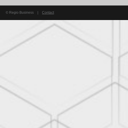
© Regio Business
|
Contact