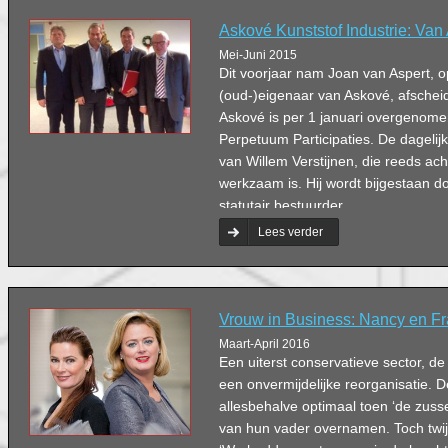
Askové Kunststof Industrie: Van
Mei-Juni 2015
Dit voorjaar nam Joan van Aspert, o
(oud-)eigenaar van Askové, afschei
Askové is per 1 januari overgenom
Perpetuum Participaties. De dagelijk
van Willem Verstijnen, die reeds acht 
werkzaam is. Hij wordt bijgestaan 
statutair bestuurder.
Lees verder
Vrouw in Business: Nancy en F
Maart-April 2016
Een uiterst conservatieve sector, de
een onvermijdelijke reorganisatie.
allesbehalve optimaal toen ‘de zuss
van hun vader overnamen. Toch twi