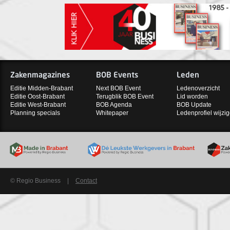
Zakenmagazines
BOB Events
Leden
Editie Midden-Brabant
Next BOB Event
Ledenoverzicht
Editie Oost-Brabant
Terugblik BOB Event
Lid worden
Editie West-Brabant
BOB Agenda
BOB Update
Planning specials
Whitepaper
Ledenprofiel wijzi
© Regio Business
|
Contact