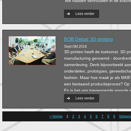
‘We hadden vertrouwen in de kracht v
Lees verder
BOB Debat: 3D printing
Sept-Okt 2016
3D printen heeft de toekomst. 3D pri
manufacturing genoemd - doordrenk
samenleving. Denk bijvoorbeeld aan
onderdelen, prototypes, gereedscha
fashion. Maar hoe maak je als MKB’
een bestaand productieproces? Op 
En is het van toegevoegde waarde i
Gespreksleider Bert Damen vraagt 
Lees verder
aan het BOB Debat.
< Vorige
1
2
3
4
5
6
7
8
9
Volgen