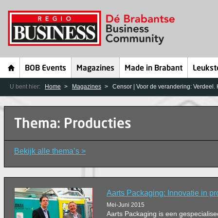
BOB Events
Magazines
Made in Brabant
Leukst
U bent hier:
Home
Magazines
Censor | Voor de verandering: Verdeel. 
Thema: Producties
Bekijk alle thema’s >
Aarts Packaging: Innovatie in p
Mei-Juni 2015
Aarts Packaging is een gespecialise