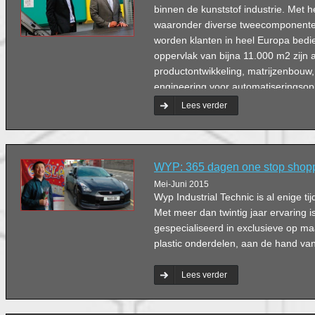
binnen de kunststof industrie. Met
waaronder diverse tweecomponente
worden klanten in heel Europa bed
oppervlak van bijna 11.000 m2 zijn a
productontwikkeling, matrijzenbouw,
engineering voor automatiseringsop
magazijn met expeditie.
Lees verder
WYP: 365 dagen one stop shop
Mei-Juni 2015
Wyp Industrial Technic is al enige ti
Met meer dan twintig jaar ervaring is
gespecialiseerd in exclusieve op m
plastic onderdelen, aan de hand va
Lees verder