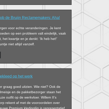
ob de Bruijn Reclamemakers: Aha!
gen voor echte veranderingen. Je kent
roeden op een probleem valt eindelijk, vaak
het kwartje en je denkt: ‘Ik heb het!’
ntje niet altijd vanzelf.
gekleed op het werk
 er graag goed uitzien. Wie niet? Ook de
lmeisje en de pakketbezorger staan het
uze outfit op de werkvloer. Willem II’s
orp rekent af met de vooroordelen over
euwe Premium kledinglijn is representatief,