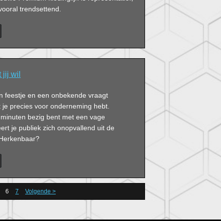
vooral trendsettend.
ij wil
en feestje en een onbekende vraagt
t je precies voor onderneming hebt.
n minuten bezig bent met een vage
t je publiek zich onopvallend uit de
 Herkenbaar?
6
7
Volgende >