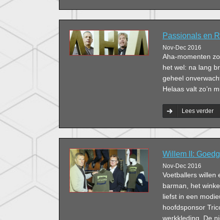
Passionals en R
Nov-Dec 2016
Aha-momenten zor
het wel: na lang b
geheel onverwacht, 
Helaas valt zo’n mu
Lees verder
Willem II: Goed
Nov-Dec 2016
Voetballers willen
barman, het winke
liefst in een modie
hoofdsponsor Tric
werkkleding. De ni