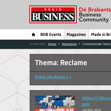
BOB Events
Magazines
Made in Br
U bent hier:
Home
Magazines
Communicatie Team: 
Thema: Reclame
Bekijk alle thema’s >
Willem II Tilburg:
bent
Jan-Feb 2016