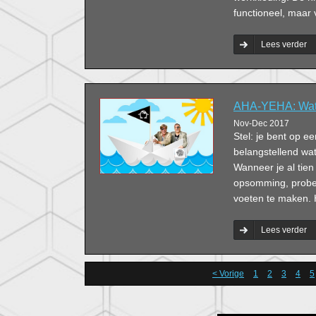
functioneel, maar 
Lees verder
AHA-YEHA: Wat j
Nov-Dec 2017
Stel: je bent op e
belangstellend wa
Wanneer je al tie
opsomming, probeer
voeten te maken.
Lees verder
< Vorige
1
2
3
4
5