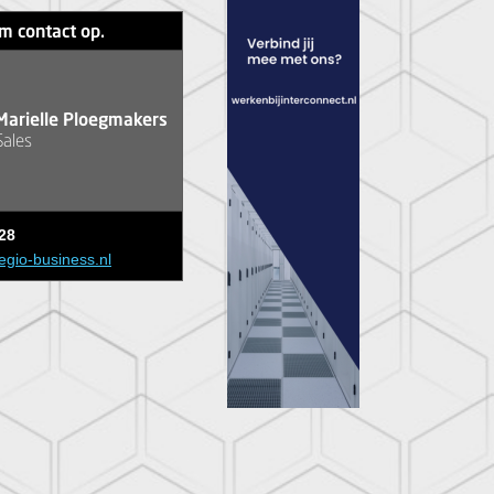
m contact op.
Marielle Ploegmakers
Sales
28
egio-business.nl