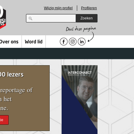
Wijzig mijn profiel
Profileren
Zoeken
Over ons
Word lid
00 lezers
reportage of
n het
ne.
ie