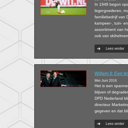
In 1948 begon opa 
legergoederen, ma
familiebedrijf van
kampeer-, tuin- e
assortiment van h
ook van skihelme
Lees verder
Willem II: Een tr
Mei-Juni 2016
Het is een spannend
blijven of degrade
DPD Nederland blij
directeur Marketin
gegeven en dat bli
Lees verder