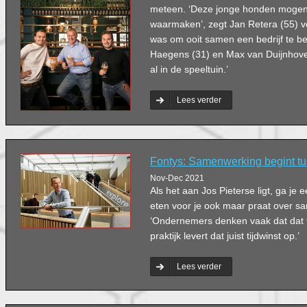
meteen. ‘Deze jonge honden mogen
waarmaken’, zegt Jan Retera (55) v
was om ooit samen een bedrijf te b
Haegens (31) en Max van Duijnhoven
al in de speeltuin.’
Lees verder
Fontys: Samenwerking begint t
Nov-Dec 2021
Als het aan Jos Pieterse ligt, ga je e
eten voor je ook maar praat over 
‘Ondernemers denken vaak dat dat te
praktijk levert dat juist tijdwinst op.’
Lees verder