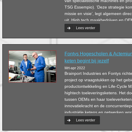
van specialistische machines en p
TSG Essempio). ‘Deze strategie kom
missie en visie’, legt algemeen dire
uit. High tech maakbedrijven en OE
profiteren.
Lees verder
Fontys Hogescholen & Actemiu
keten begint bij jezelf
Mrt-apr 2022
Brainport Industries en Fontys richt
project op vraagstukken op het geb
productontwikkeling en Life-Cycle
hightech toeleveringsketens. Het d
tussen OEMs en haar toeleverketen 
innovatiekracht en de concurrentiep
industriële ketens en netwerken wo
uit Veghel is één van de deelnemers
Lees verder