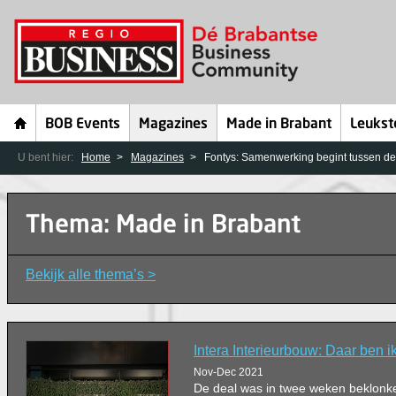
BOB Events
Magazines
Made in Brabant
Leukst
U bent hier:
Home
Magazines
Fontys: Samenwerking begint tussen d
Thema: Made in Brabant
Bekijk alle thema’s >
Intera Interieurbouw: Daar ben ik
Nov-Dec 2021
De deal was in twee weken beklonke