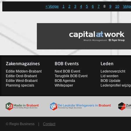
< Vorige
1
2
3
4
5
6
7
8
9
10
Volg
Zakenmagazines
BOB Events
Leden
Editie Midden-Brabant
Next BOB Event
Ledenoverzicht
Editie Oost-Brabant
Terugblik BOB Event
Lid worden
Editie West-Brabant
BOB Agenda
BOB Update
Planning specials
Whitepaper
Ledenprofiel wijzi
© Regio Business
|
Contact