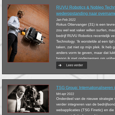
RUVU Robotics & Nobleo Techn
wederopstanding naar overnam
Jan-Feb 2022
Rokus Ottervanger (31) is een tevre
zou wel wat vaker willen surfen, maar h
bedrijf RUVU Robotics recentelijk v
Technology. ‘Ik worstelde al een tij
taken, zat niet op mijn plek. Ik heb 
anders vorm te geven, maar dat lukte
begon ik met ondernemen om vrijhei
ik die hier in loondienst bij Nobleo 
Lees verder
TSG Group: Internationaliseren i
Mrt-apr 2022
Onderdeel van de nieuwe strategie
verder integreren van de bedrijfson
webapplicaties (TSG Finetic) en di