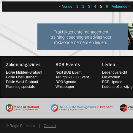
< Vorige
1
2
3
4
5
6
Volgende >
Zakenmagazines
BOB Events
Leden
Editie Midden-Brabant
Next BOB Event
Ledenoverzicht
Editie Oost-Brabant
Terugblik BOB Event
Lid worden
Editie West-Brabant
BOB Agenda
BOB Update
Planning specials
Whitepaper
Ledenprofiel wijzi
© Regio Business
|
Contact