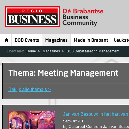
BOB Events
Magazines
Made in Brabant
Leukst
U bent hier:
Home
Magazines
BOB Debat Meeting Management
Thema: Meeting Management
Bekijk alle thema’s >
Jan van Besouw: In het hart van
Sept-Okt 2015
Bij Cultureel Centrum Jan van Besou