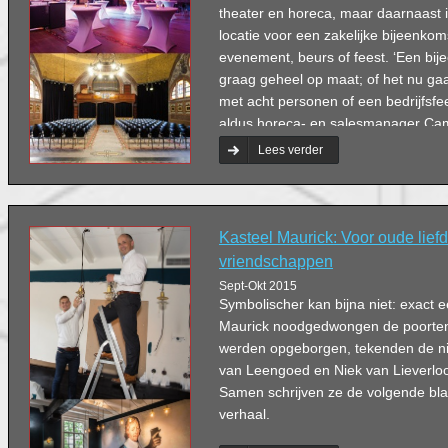
theater en horeca, maar daarnaast i
locatie voor een zakelijke bijeenko
evenement, beurs of feest. ‘Een bij
graag geheel op maat; of het nu ga
met acht personen of een bedrijfsfe
aldus horeca- en salesmanager Cam
Lees verder
Kasteel Maurick: Voor oude lief
vriendschappen
Sept-Okt 2015
Symbolischer kan bijna niet: exact e
Maurick noodgedwongen de poorten 
werden opgeborgen, tekenden de n
van Leengoed en Niek van Lieverlo
Samen schrijven ze de volgende bla
verhaal.