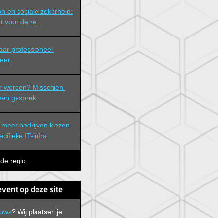
n en sociale zekerheid: 
t voor de re...
eer
r worden? Misschien 
 een gesprek
meer bedrijven kiezen 
ifieke IT-infra...
 de regio
event op deze site
euws
? Wij plaatsen je