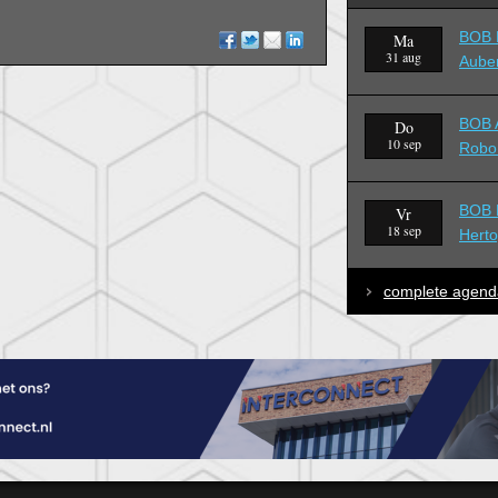
BOB B
Ma
31 aug
Aube
BOB A
Do
10 sep
Robo
BOB B
Vr
18 sep
Hert
complete agend