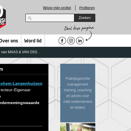
Wijzig mijn profiel
Profileren
Zoeken
Over ons
Word lid
oor van MAAS & VAN OSS.
em
ochem Langenhuijzen
recteur-Eigenaar
e
ndernemingswaarde