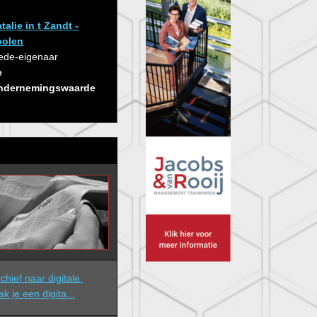
talie in t Zandt -
oolen
de-eigenaar
e
ndernemingswaarde
hief naar digitale 
ak je een digita...