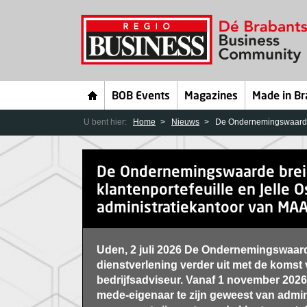
BOB Events
Magazines
Made in Br
U bent hier:
Home
Nieuws
De Ondernemingswaarde b
De Ondernemingswaarde brei
klantenportefeuille en Jelle O
administratiekantoor van MA
Uden, 2 juli 2026 De Ondernemingswaarde
dienstverlening verder uit met de komst 
bedrijfsadviseur. Vanaf 1 november 2026 sl
mede-eigenaar te zijn geweest van admi