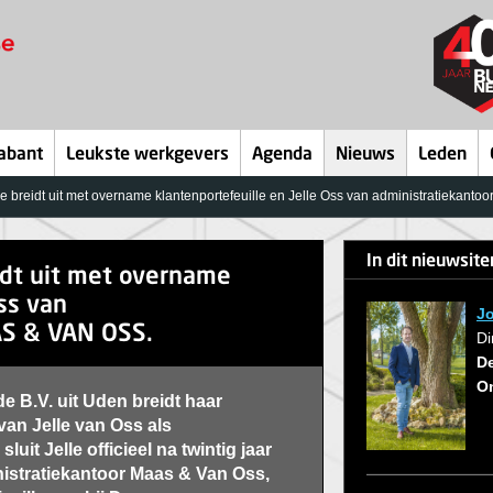
abant
Leukste werkgevers
Agenda
Nieuws
Leden
reidt uit met overname klantenportefeuille en Jelle Oss van administratiekant
In dit nieuwsit
dt uit met overname
ss van
J
AS & VAN OSS.
Di
D
O
 B.V. uit Uden breidt haar
van Jelle van Oss als
uit Jelle officieel na twintig jaar
nistratiekantoor Maas & Van Oss,