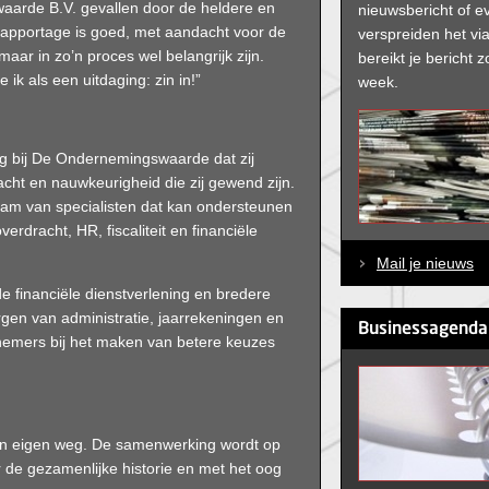
aarde B.V. gevallen door de heldere en
nieuwsbericht of e
rapportage is goed, met aandacht voor de
verspreiden het via
 maar in zo’n proces wel belangrijk zijn.
bereikt je bericht
ik als een uitdaging: zin in!”
week.
ng bij De Ondernemingswaarde dat zij
cht en nauwkeurigheid die zij gewend zijn.
 team van specialisten dat kan ondersteunen
erdracht, HR, fiscaliteit en financiële
Mail je nieuws
 financiële dienstverlening en bredere
orgen van administratie, jaarrekeningen en
Businessagenda
nemers bij het maken van betere keuzes
un eigen weg. De samenwerking wordt op
 de gezamenlijke historie en met het oog