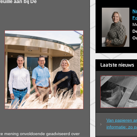
uille aan bij De
Na
F
Me
D
O
Laatste nieuws
Van papieren arc
informatie: zo p
nze mening onvoldoende geadviseerd over