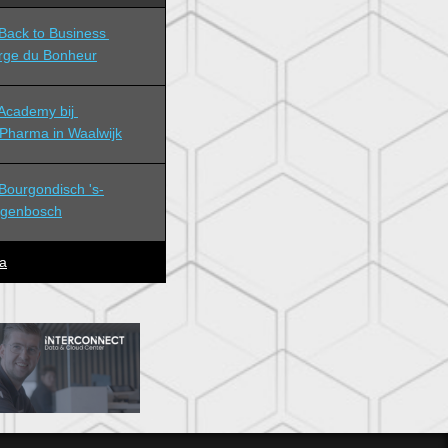
ack to Business 
rge du Bonheur
cademy bij 
Pharma in Waalwijk
ourgondisch 's-
ogenbosch
a