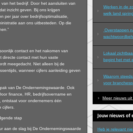
n van het bedrijf. Door het aansluiten van
Werken in de zo
at inzicht geven. Bij ons krijgen
welk land spring
per jaar over bedrijfsoptimalisatie,
dministratie aan ons uitbesteden. Op die
hen.”
 Overstappen naar professioneel 
wachtwoordbeh
rsoonlijk contact en het nakomen van
Lokaal zichtbaa
t directe contact met hun vaste
begint het met
rdt meegedacht. Niet alleen bij de
tussentijds, wanneer cijfers aanleiding geven
Waarom steeds 
voor branchespec
aanpak van De Ondernemingswaarde. Ook
 Door finance, HR, bedrijfsovername en
Meer nieuws uit
gen, ontstaat voor ondernemers één
cijfers.
Jouw nieuws of 
olgende stap
eur aan de slag bij De Ondernemingswaarde
Heb je relevant ni