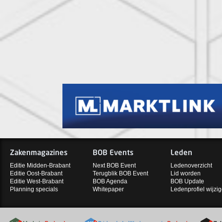
Zakenmagazines
BOB Events
Leden
Editie Midden-Brabant
Next BOB Event
Ledenoverzicht
Editie Oost-Brabant
Terugblik BOB Event
Lid worden
Editie West-Brabant
BOB Agenda
BOB Update
Planning specials
Whitepaper
Ledenprofiel wijzi