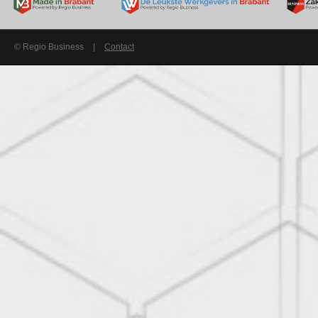
© Regio Business
|
Contact