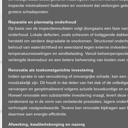
inspectie minimaliseert faalkosten en voorkomt dat verborgen geb
grotere schadeposten.
Reparatie en planmatig onderhoud
Op basis van de inspectieresultaten volgt doorgaans een fase van 
onderhoud. Lokale defecten, zoals scheuren of losliggende dakbed
hersteld om verdere degradatie te voorkomen. Structureel onderho
behoud van waterdichtheid en weerstand tegen externe invloeden 
temperatuurwisselingen en windbelasting. Vanuit beheerperspectief
verlengde levensduur en een betere beheersing van kosten over de
Renovatie als toekomstgerichte investering
Indien sprake is van veroudering of omvangrijke schade, kan een
noodzakelijk zijn. Dit houdt in dat delen van het dak of de volle
vervangen en geoptimaliseerd volgens actuele bouwkundige en en
Hoewel renovatie een substantiële investering vraagt, levert deze 
rendement op in de vorm van verbeterde prestaties, lagere onde
verhoogde vastgoedwaarde. Tevens kan renovatie bijdragen aan b
daarmee aan energie-efficiëntie.
Afwerking, kwaliteitsborging en nazorg