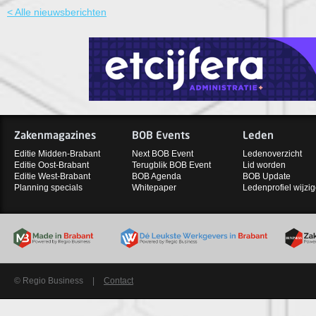
< Alle nieuwsberichten
Zakenmagazines
BOB Events
Leden
Editie Midden-Brabant
Next BOB Event
Ledenoverzicht
Editie Oost-Brabant
Terugblik BOB Event
Lid worden
Editie West-Brabant
BOB Agenda
BOB Update
Planning specials
Whitepaper
Ledenprofiel wijzi
© Regio Business
|
Contact