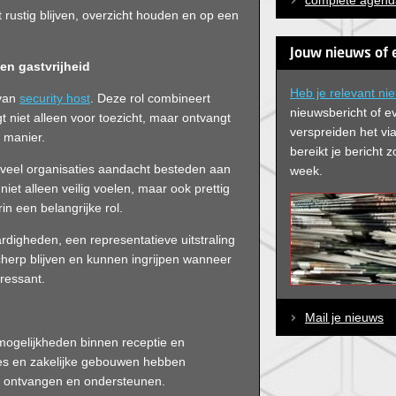
complete agend
 rustig blijven, overzicht houden en op een
Jouw nieuws of 
en gastvrijheid
Heb je relevant ni
 van
security host
. Deze rol combineert
nieuwsbericht of e
gt niet alleen voor toezicht, maar ontvangt
verspreiden het via
 manier.
bereikt je bericht
 veel organisaties aandacht besteden aan
week.
iet alleen veilig voelen, maar ook prettig
n een belangrijke rol.
digheden, een representatieve uitstraling
cherp blijven en kunnen ingrijpen wanneer
eressant.
Mail je nieuws
 mogelijkheden binnen receptie en
ties en zakelijke gebouwen hebben
l ontvangen en ondersteunen.