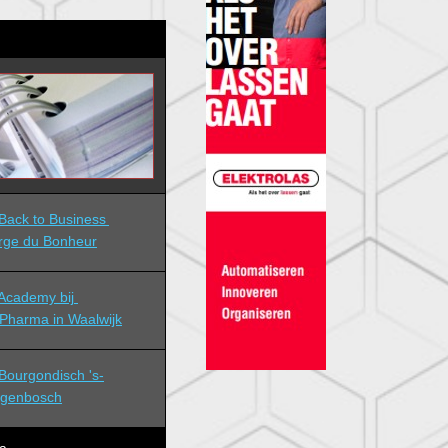
ack to Business 
rge du Bonheur
cademy bij 
Pharma in Waalwijk
ourgondisch 's-
ogenbosch