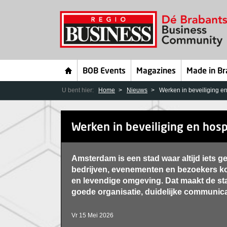
BOB Events
Magazines
Made in Br
U bent hier:
Home
Nieuws
Werken in beveiliging en
Werken in beveiliging en hosp
Amsterdam is een stad waar altijd iets g
bedrijven, evenementen en bezoekers k
en levendige omgeving. Dat maakt de sta
goede organisatie, duidelijke communicat
Vr 15 Mei 2026