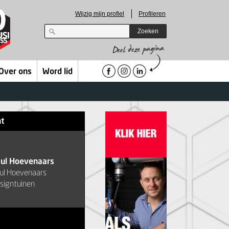
Wijzig mijn profiel
Profileren
Zoeken
Over ons
Word lid
ht
ul Hoevenaars
ul Hoevenaars
signtuinen