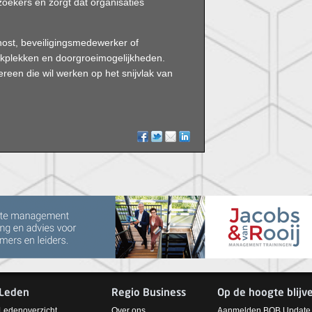
zoekers en zorgt dat organisaties
 host, beveiligingsmedewerker of
werkplekken en doorgroeimogelijkheden.
een die wil werken op het snijvlak van
Leden
Regio Business
Op de hoogte blijv
Ledenoverzicht
Over ons
Aanmelden BOB Update