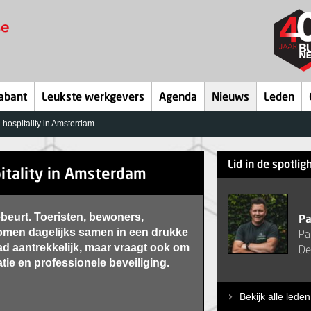
abant
Leukste werkgevers
Agenda
Nieuws
Leden
 hospitality in Amsterdam
Lid in de spotlig
itality in Amsterdam
ebeurt. Toeristen, bewoners,
Pa
omen dagelijks samen in een drukke
Pa
d aantrekkelijk, maar vraagt ook om
De
ie en professionele beveiliging.
Bekijk alle leden