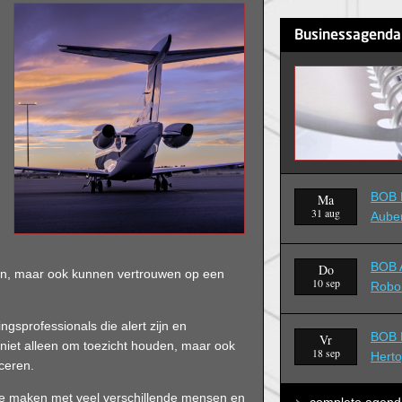
Businessagenda
BOB B
Ma
31 aug
Aube
BOB A
Do
en, maar ook kunnen vertrouwen op een
10 sep
Robo
gsprofessionals die alert zijn en
BOB B
Vr
 niet alleen om toezicht houden, maar ook
18 sep
Hert
ceren.
t te maken met veel verschillende mensen en