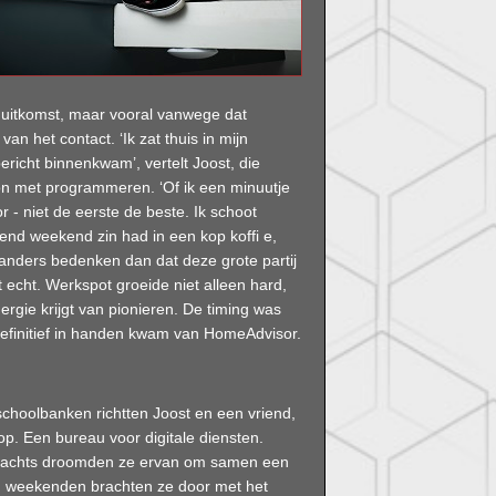
le uitkomst, maar vooral vanwege dat
an het contact. ‘Ik zat thuis in mijn
richt binnenkwam’, vertelt Joost, die
gon met programmeren. ‘Of ik een minuutje
- niet de eerste de beste. Ik schoot
end weekend zin had in een kop koffi e,
 anders bedenken dan dat deze grote partij
t echt. Werkspot groeide niet alleen hard,
ergie krijgt van pionieren. De timing was
definitief in handen kwam van HomeAdvisor.
schoolbanken richtten Joost en een vriend,
. Een bureau voor digitale diensten.
 nachts droomden ze ervan om samen een
 weekenden brachten ze door met het