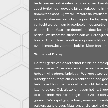
bedenken en ontwikkelen van concepten. Eén d
Joost twijfel heeft gevoeld bij de verkoop, is hij
droomkandidaat. Zij waren immers de Werkspot 
verkopen dan aan een club die jouw bedrijf sna
verkocht worden aan bijvoorbeeld mediapartijen 
uit te melken. Maar een droomkandidaat-koper k
bedrijf.’ Werkspot zit intussen aan de Herengra
honderd man. Joost wordt er nog steeds blij van 
even binnenwipt voor een bakkie. Meer banden m
Sturm und Drang
De zeer gedreven ondernemer leerde de afgelop
marketplaces. ‘Specialisaties kun je niet beter l
hebben wij gedaan. Uniek aan Werkspot was voo
huiseigenaar vraagt om een schilder en nog geen u
hele traject bood hem vooral het inzicht dat je
laten groeien. ‘Ook als ze je na aan het hart lig
te betekenen, maar een begin. Toch zou ik een v
groeien. Werkspot ging te hard, maar we moesten 
pakken, ga je ervoor. Maar onder die snelheid ve