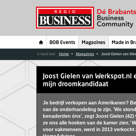
BOB Events
Magazines
Made in Br
U bent hier:
Home
Magazines
Joost Gielen van Wer
Joost Gielen van Werkspot.nl
mijn droomkandidaat
Je bedrijf verkopen aan Amerikanen? Bew
van de onderhandeling te zijn. ‘We stond
benaderden óns’, zegt Joost Gielen (42) 
ze ons alle hoeken van de kamer zien.’ 
voor vakmensen, werd in 2013 verkocht