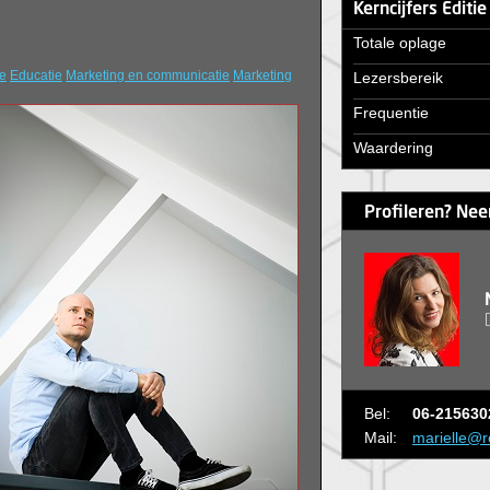
Kerncijfers Editi
Totale oplage
e
Educatie
Marketing en communicatie
Marketing
Lezersbereik
Frequentie
Waardering
Profileren? Nee
Bel:
06-215630
Mail:
marielle@r