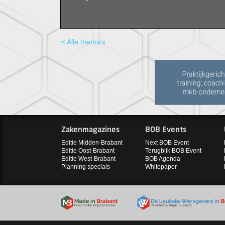
< Alle thema's
Zakenmagazines
BOB Events
Editie Midden-Brabant
Next BOB Event
Editie Oost-Brabant
Terugblik BOB Event
Editie West-Brabant
BOB Agenda
Planning specials
Whitepaper