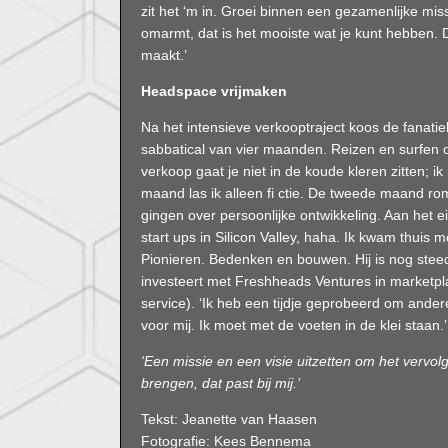
zit het ‘m in. Groei binnen een gezamenlijke miss
omarmt, dat is het mooiste wat je kunt hebben. D
maakt.’
Headspace vrijmaken
Na het intensieve verkooptraject koos de fanati
sabbatical van vier maanden. Reizen en surfen 
verkoop gaat je niet in de koude kleren zitten;
maand las ik alleen fi ctie. De tweede maand 
gingen over persoonlijke ontwikkeling. Aan het e
start ups in Silicon Valley, haha. Ik kwam thuis 
Pionieren. Bedenken en bouwen. Hij is nog st
investeert met Freshheads Ventures in marketpl
service). ‘Ik heb een tijdje geprobeerd om andere
voor mij. Ik moet met de voeten in de klei staan.’
‘Een missie en een visie uitzetten om het vervolg
brengen, dat past bij mij.’
Tekst: Jeanette van Haasen
Fotografie: Kees Bennema