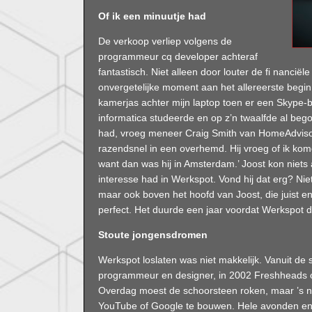
Of ik een minuutje had
De verkoop verliep volgens de
programmeur cq developer achteraf
fantastisch. Niet alleen door louter de fi nancië
onvergetelijke moment aan het allereerste begin v
kamerjas achter mijn laptop toen er een Skype-be
informatica studeerde en op z’n twaalfde al be
had, vroeg meneer Craig Smith van HomeAdvisor 
razendsnel in een overhemd. Hij vroeg of ik kom
want dan was hij in Amsterdam.’ Joost kon niets
interesse had in Werkspot. Vond hij dat erg? Nie
maar ook boven het hoofd van Joost, die juist en
perfect. Het duurde een jaar voordat Werkspot 
Stoute jongensdromen
Werkspot loslaten was niet makkelijk. Vanuit de 
programmeur en designer, in 2002 Freshheads op
Overdag moest de schoorsteen roken, maar ’s
YouTube of Google te bouwen. Hele avonden en