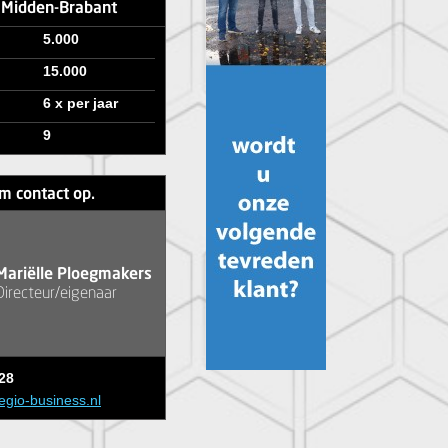
e Midden-Brabant
5.000
15.000
6 x per jaar
9
m contact op.
Mariëlle Ploegmakers
Directeur/eigenaar
28
egio-business.nl