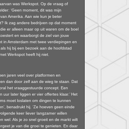
aarvan was Werkspot. Op de vraag of
 helder: ‘Geen moment, dit was mijn
van Amerika. Aan wie kun je beter
pt? Ik zag andere bedrijven op dat moment
die er alleen maar op uit waren om de boel
oestert en waarborgt de ziel van jouw
cht in Amsterdam met twee verdiepingen en
als hij bij een bezoek aan de hoofdstad
et Werkspot heeft hij niet.
en jaren veel over platformen en
eren dan door zelf aan de wieg te staan. Dat
ral het vraaggestuurde concept. Een
ur later liggen er vier offertes klaar.’ Het
 soms moet loslaten om dingen te kunnen
gen’, benadrukt hij. ‘Ze hoeven geen einde
olgende keer liever langzamer willen
wel. Als je zo snel groeit en de markt wilt
rgeet je van die groei te genieten. En daar