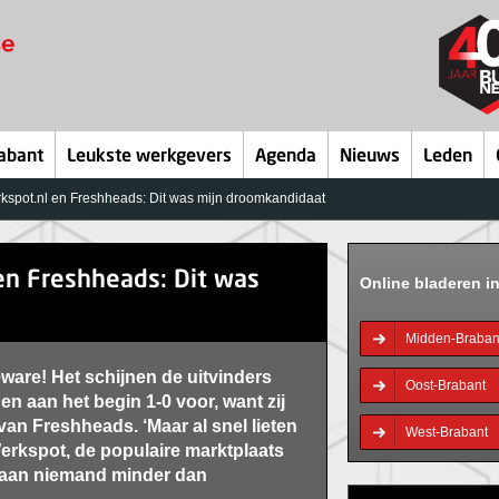
abant
Leukste werkgevers
Agenda
Nieuws
Leden
kspot.nl en Freshheads: Dit was mijn droomkandidaat
 en Freshheads: Dit was
Online bladeren i
Midden-Braban
are! Het schijnen de uitvinders
Oost-Brabant
en aan het begin 1-0 voor, want zij
van Freshheads. ‘Maar al snel lieten
West-Brabant
Werkspot, de populaire marktplaats
 aan niemand minder dan