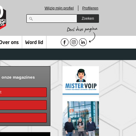
Wijzig mijn profiel
Profileren
Zoeken
Over ons
Word lid
n onze magazines
t