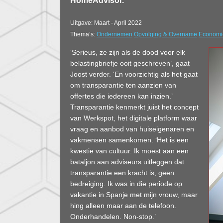
HomeAdvisor.
Uitgave: Maart - April 2022
Thema’s:
Ondernemen
Opvolging & Overname
Economi
‘Serieus, ze zijn als de dood voor elk
belastingbriefje ooit geschreven’, gaat
Joost verder. ‘En voorzichtig als het gaat
om transparantie ten aanzien van
offertes die iedereen kan inzien.’
Transparantie kenmerkt juist het concept
van Werkspot, het digitale platform waar
vraag en aanbod van huiseigenaren en
vakmensen samenkomen. ‘Het is een
kwestie van cultuur. Ik moest aan een
bataljon aan adviseurs uitleggen dat
transparantie een kracht is, geen
bedreiging. Ik was in die periode op
vakantie in Spanje met mijn vrouw, maar
hing alleen maar aan de telefoon.
Onderhandelen. Non-stop.’