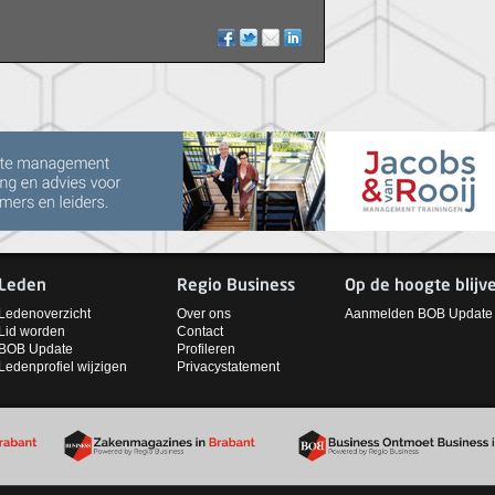
Leden
Regio Business
Op de hoogte blijv
Ledenoverzicht
Over ons
Aanmelden BOB Update
Lid worden
Contact
BOB Update
Profileren
Ledenprofiel wijzigen
Privacystatement