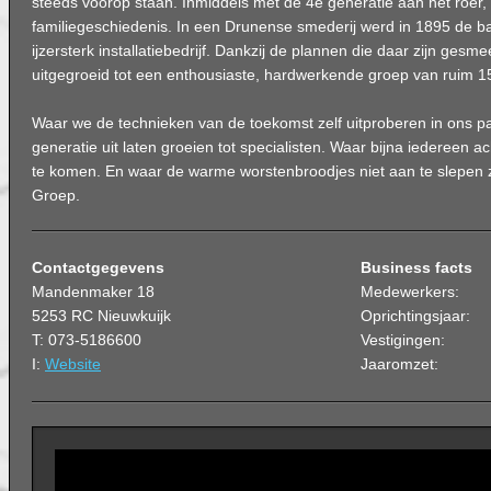
steeds voorop staan. Inmiddels met de 4e generatie aan het roer, zi
familiegeschiedenis. In een Drunense smederij werd in 1895 de b
ijzersterk installatiebedrijf. Dankzij de plannen die daar zijn gesm
uitgegroeid tot een enthousiaste, hardwerkende groep van ruim 
Waar we de technieken van de toekomst zelf uitproberen in ons 
generatie uit laten groeien tot specialisten. Waar bijna iedereen 
te komen. En waar de warme worstenbroodjes niet aan te slepen zi
Groep.
Contactgegevens
Business facts
Mandenmaker 18
Medewerkers:
5253 RC Nieuwkuijk
Oprichtingsjaar:
T: 073-5186600
Vestigingen:
I:
Website
Jaaromzet: