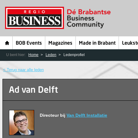
BOB Events
Magazines
Made in Brabant
Leukst
U bent hier:
Home
Leden
Ledenprofiel
< Terug naar alle leden
Ad van Delft
Directeur bij
Van Delft Installatie