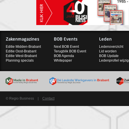
Zakenmagazines
BOB Events
Leden
Editie Midden-Brabant
Next BOB Event
Ledenoverzicht
Editie Oost-Brabant
Terugblik BOB Event
Lid worden
Editie West-Brabant
BOB Agenda
BOB Update
Planning specials
Whitepaper
Ledenprofiel wijzi
© Regio Business
|
Contact