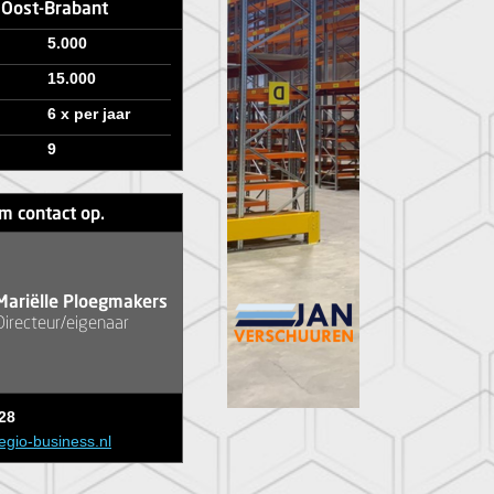
e Oost-Brabant
5.000
15.000
6 x per jaar
9
m contact op.
Mariëlle Ploegmakers
Directeur/eigenaar
28
egio-business.nl