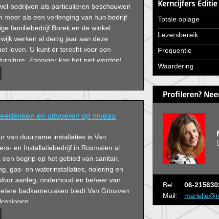
Kerncijfers Editi
wel bedrijven als particulieren beschouwen
 meer als een verlenging van hun bedrijf
Totale oplage
ige familiebedrijf Borek en de winkel
Lezersbereik
wijk werken al dertig jaar aan deze
et leven. U kunt er terecht voor een
Frequentie
urniture. Zonniger kan het niet worden!
Waardering
Profileren? Nee
eedenken en uitvoeren op niveau
eur van duurzame installaties is Van
rs- en Installatiebedrijf in Rosmalen al
 een begrip op het gebied van sanitair,
, gas- en waterinstallaties, riolering en
 Voor aanleg, onderhoud en beheer van
Bel:
06-215630
e betere badkamerzaken biedt Van Grinsven
Mail:
marielle@r
lossingen.