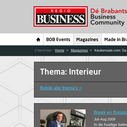
BOB Events
Magazines
Made in Br
U bent hier:
Home
Magazines
Keukensale.com: Ga n
Thema: Interieur
Bekijk alle thema’s >
Borek en Bogard
Juli-Aug 2009
In de huidige bele