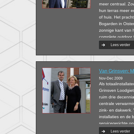
meer centraal. Zo
hun terras meer en
of huis. Het pracht
Bogarden in Oister
zonnige kant van h
complete outdoor f
Lees verder
Van Grinsven: M
Nov-Dec 2009
Als totaalinstallat
Grinsven Loodgiete
ruim drie decennia
centrale verwarming
zink- en dakwerk.
installaties en d
servicegerichte op
Lees verder