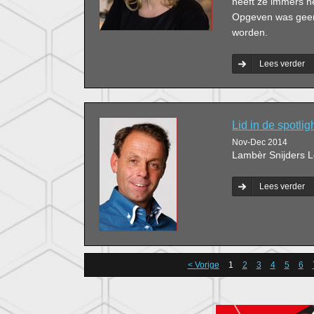
heeft ze immers h
Opgeven was geen 
worden.
Lees verder
Lid in de spotli
Nov-Dec 2014
Lambèr Snijders 
Lees verder
< Vorige
1
2
3
4
5
6