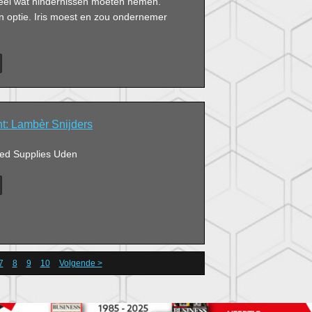
eel wat hindernissen moeten nemen.
optie. Iris moest en zou ondernemer
ght: Lambèr Snijders
Led Supplies Uden
7
8
9
10
Volgende >