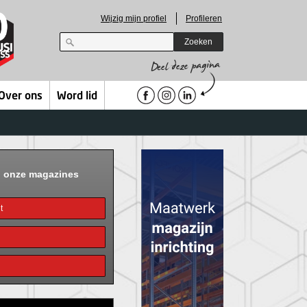
Wijzig mijn profiel
Profileren
Zoeken
Over ons
Word lid
n onze magazines
t