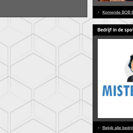
Komende BOB E
Bedrijf in de spo
Bekijk alle bedri