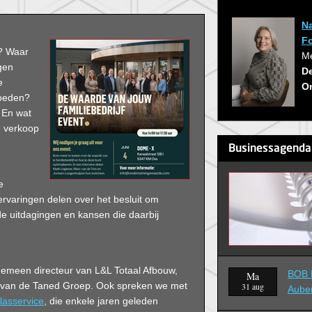
Na
F
f? Waar
Me
gen
D
e
O
loeden?
? En wat
e verkoop
Businessagenda
e
rvaringen delen over het besluit om
e uitdagingen en kansen die daarbij
gemeen directeur van L&L Totaal Afbouw,
BOB B
Ma
n van de Taned Groep. Ook spreken we met
31 aug
Aube
asservice
, die enkele jaren geleden