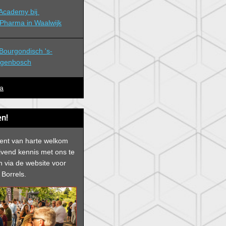
cademy bij 
Pharma in Waalwijk
ourgondisch 's-
ogenbosch
a
n!
bent van harte welkom
ijvend kennis met ons te
 via de website voor
Borrels.