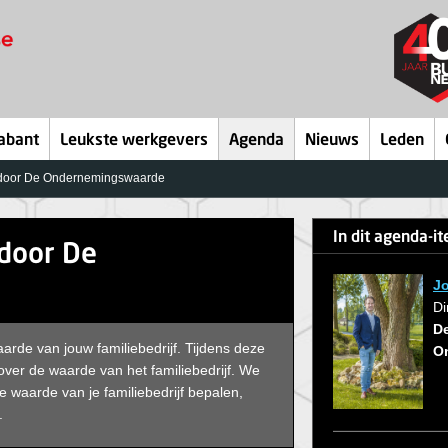
abant
Leukste werkgevers
Agenda
Nieuws
Leden
t door De Ondernemingswaarde
In dit agenda-i
 door De
J
Di
D
aarde van jouw familiebedrijf. Tijdens deze
O
over de waarde van het familiebedrijf. We
e waarde van je familiebedrijf bepalen,
.