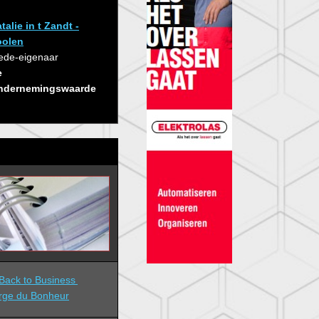
talie in t Zandt -
oolen
de-eigenaar
e
ndernemingswaarde
ack to Business 
rge du Bonheur