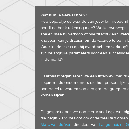
Wat kun je verwachten?
Hoe bepaal je de waarde van jouw familiebedrij
houdt de bank rekening mee? Welke overwegin
spelen mee bij verkoop of overdracht? Aan welk
knoppen kun je draaien om de waarde te beïnv
Waar let de fiscus op bij overdracht en verkoop
zijn belangrijke parameters voor een succesvoll
in de markt?
Daarnaast organiseren we een interview met dri
inspirerende ondernemers die hun persoonlijke e
onderdeel te worden van een grotere groep en d
komen kijken.
Dit gesprek gaan we aan met Mark Legierse, al
die begin 2024 besloot om onderdeel te worde
Marc van de Ven
, directeur van
Langenhuizen Gl