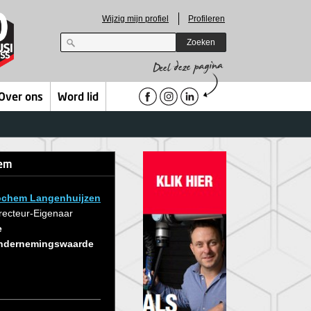
Wijzig mijn profiel
Profileren
Zoeken
Over ons
Word lid
tem
ochem Langenhuijzen
recteur-Eigenaar
e
ndernemingswaarde