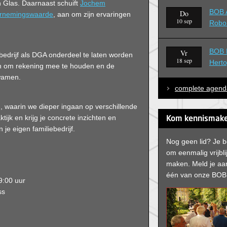
 Glas. Daarnaast schuift
Jochem
BOB A
Do
rnemingswaarde
, aan om zijn ervaringen
10 sep
Robo
BOB B
Vr
bedrijf als DGA onderdeel te laten worden
18 sep
Hert
en om rekening mee te houden en de
kwamen.
complete agend
n, waarin we dieper ingaan op verschillende
ijk en krijg je concrete inzichten en
Kom kennismake
je eigen familiebedrijf.
Nog geen lid? Je 
om eenmalig vrijbl
maken. Meld je aan
één van onze BOB 
19:00 uur
ss