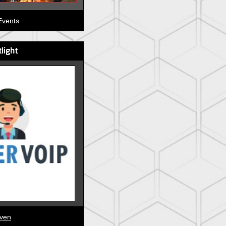
vents
tlight
jven