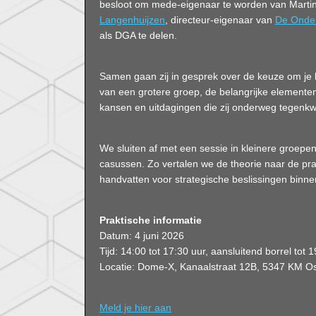
besloot om mede-eigenaar te worden van Martin
Langenhuijzen
, directeur-eigenaar van
De Onde
als DGA te delen.
Samen gaan zij in gesprek over de keuze om je 
van een grotere groep, de belangrijke element
kansen en uitdagingen die zij onderweg tegen
We sluiten af met een sessie in kleinere groepe
casussen. Zo vertalen we de theorie naar de prakt
handvatten voor strategische beslissingen binnen 
Praktische informatie
Datum: 4 juni 2026
Tijd: 14:00 tot 17:30 uur, aansluitend borrel tot 
Locatie: Dome-X, Kanaalstraat 12B, 5347 KM O
Meld je hier aan