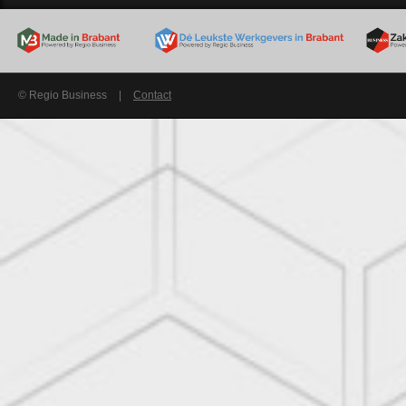
© Regio Business
|
Contact