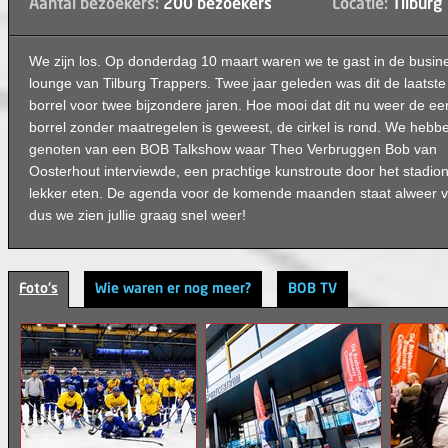
Aantal bezoekers:
200 bezoekers
Locatie:
Tilburg
We zijn los. Op donderdag 10 maart waren we te gast in de busin
lounge van Tilburg Trappers. Twee jaar geleden was dit de laatste
borrel voor twee bijzondere jaren. Hoe mooi dat dit nu weer de ee
borrel zonder maatregelen is geweest, de cirkel is rond. We hebb
genoten van een BOB Talkshow waar Theo Verbruggen Bob van
Oosterhout interviewde, een prachtige kunstroute door het stadio
lekker eten. De agenda voor de komende maanden staat alweer v
dus we zien jullie graag snel weer!
Foto's
Wie waren er nog meer?
BOB TV