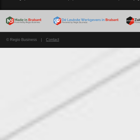
© Regio Business
|
Contact