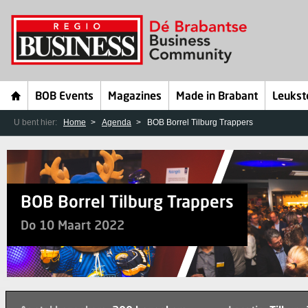
BOB Events
Magazines
Made in Brabant
Leukst
U bent hier:
Home
Agenda
BOB Borrel Tilburg Trappers
BOB Borrel Tilburg Trappers
Do 10 Maart 2022