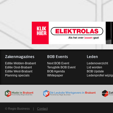
Zakenmagazines
BOB Events
Leden
Editie Midden-Brabant
Next BOB Event
Ledenoverzicht
Editie Oost-Brabant
Terugblik BOB Event
Lid worden
Editie West-Brabant
BOB Agenda
BOB Update
Planning specials
Whitepaper
Ledenprofiel wijzi
© Regio Business
|
Contact