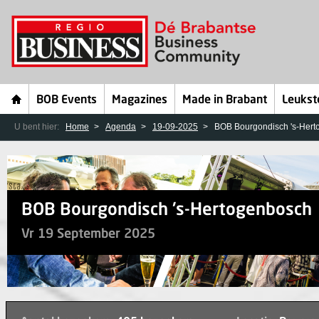
BOB Events
Magazines
Made in Brabant
Leukst
U bent hier:
Home
Agenda
19-09-2025
BOB Bourgondisch 's-Her
BOB Bourgondisch 's-Hertogenbosch
Vr 19 September 2025