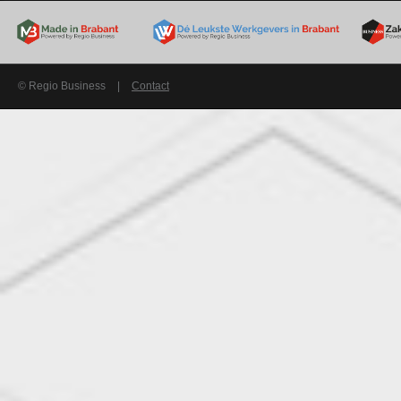
© Regio Business
|
Contact