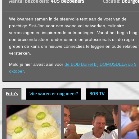
Aantal bezoekers:
405 bezoekers
Locatie:
Bourgon
We kwamen samen in de sfeervolle tent aan de voet van de
prachtige Sint-Jan voor een avond vol netwerken, culinaire
verrassingen en inspirerende ontmoetingen. Vanaf het begin hing 
een bruisende sfeer: ondernemers en professionals uit de regio
grepen de kans om nieuwe connecties te leggen en oude relaties 
versterken.
Meld je hier alvast aan voor
de BOB Borrel bij DOMUSDELA op 9
oktober
.
Foto's
Wie waren er nog meer?
BOB TV