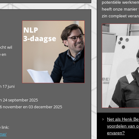
potentiële werkne
heeft onze manier 
zin compleet veran
cht wil
e en
 17 juni
en 24 september 2025
26 november en 03 december 2025
Net als Henk B
voordelen van 
link:
ervaren?
gse/