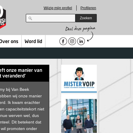
Wijzig mijn profiel
Profileren
Zoeken
Over ons
Word lid
ft onze manier van
 veranderd’
y bij Van Beek
hebben wij onze manier
erd. Ik kwam erachter
n capaciteitstekort niet
inue werven wel, dus
nteel. Dit betekent dat
jf wil promoten onder