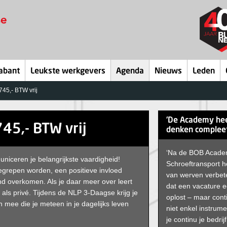
abant
Leukste werkgevers
Agenda
Nieuws
Leden
45,- BTW vrij
‘De Academy hee
45,- BTW vrij
denken compleet
‘Na de BOB Academ
niceren je belangrijkste vaardigheid!
Schroeftransport 
egrepen worden, een positieve invloed
van werven verbet
nd overkomen. Als je daar meer over leert
dat een vacature ee
 als privé. Tijdens de NLP 3-Daagse krijg je
oplost – maar cont
 mee die je meteen in je dagelijks leven
niet enkel instrume
je continu je bedri