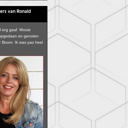
ters van Ronald
l erg gaaf. Mooie
 opgedaan en genoten
r Boom. Ik was pas heel