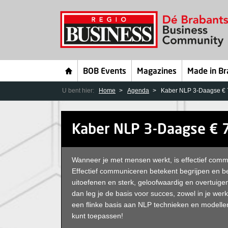
BOB Events
Magazines
Made in Br
U bent hier:
Home
Agenda
Kaber NLP 3-Daagse € 7
Kaber NLP 3-Daagse € 7
Wanneer je met mensen werkt, is effectief commu
Effectief communiceren betekent begrijpen en b
uitoefenen en sterk, geloofwaardig en overtuige
dan leg je de basis voor succes, zowel in je werk
een flinke basis aan NLP technieken en modellen
kunt toepassen!