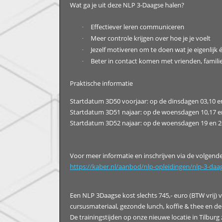
Wat ga je uit deze NLP 3-Daagse halen?
Effectiever leren communiceren
·
Meer controle krijgen over hoe je je voelt
·
Jezelf motiveren om te doen wat je eigenlijk é
·
Beter in contact komen met vrienden, familie
·
Praktische informatie
Startdatum 3D50 voorjaar: op de dinsdagen 03,10 en
Startdatum 3D51 najaar: op de woensdagen 10,17 
Startdatum 3D52 najaar: op de woensdagen 19 en 
Voor meer informatie en inschrijven via de volgende 
https://kaber.nl/aanbod/nlp-opleidingen/nlp-3-daa
Een NLP 3Daagse kost slechts 745,- euro (BTW vrij) vo
cursusmateriaal, gezonde lunch, koffie & thee en de
De trainingstijden op onze nieuwe locatie in Tilburg 