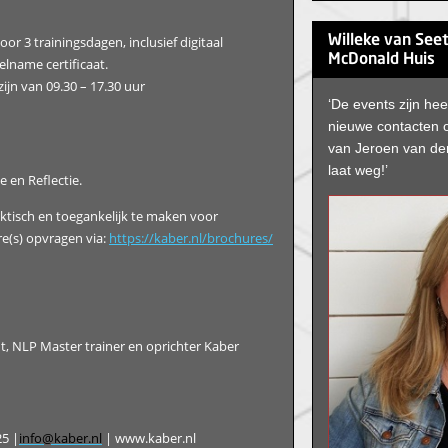
or 3 trainingsdagen, inclusief digitaal
Willeke van See
McDonald Huis
elname certificaat.
zijn van 09.30 – 17.30 uur
‘De events zijn hee
nieuwe contacten
van Jeroen van de
laat weg!’
e en Reflectie.
aktisch en toegankelijk te maken voor
re(s) opvragen via:
https://kaber.nl/brochures/
t, NLP Master trainer en oprichter Kaber
25 |
info@kaber.nl
| www.kaber.nl