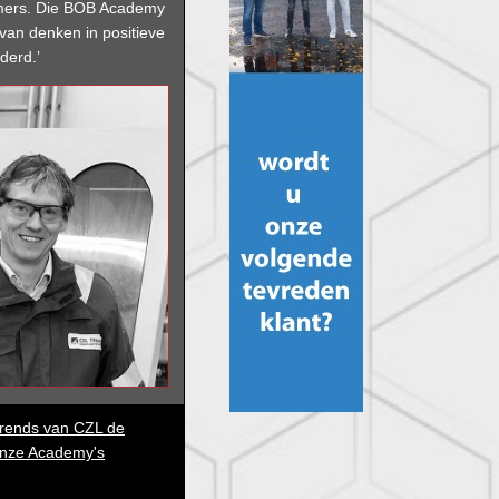
mers. Die BOB Academy
van denken in positieve
derd.’
erends van CZL de
onze Academy's