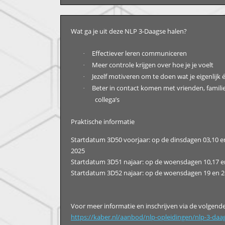
Wat ga je uit deze NLP 3-Daagse halen?
Effectiever leren communiceren
·
Meer controle krijgen over hoe je je voelt
·
Jezelf motiveren om te doen wat je eigenlijk é
·
Beter in contact komen met vrienden, famili
·
collega’s
Praktische informatie
Startdatum 3D50 voorjaar: op de dinsdagen 03,10 en
2025
Startdatum 3D51 najaar: op de woensdagen 10,17 
Startdatum 3D52 najaar: op de woensdagen 19 en 
Voor meer informatie en inschrijven via de volgende 
https://kaber.nl/aanbod/nlp-opleidingen/nlp-3-daa