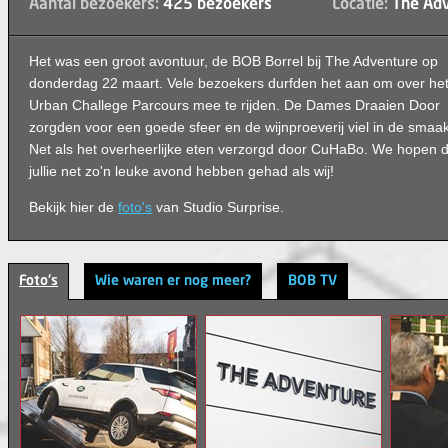
Aantal bezoekers:
425 bezoekers
Locatie:
The Adv
Het was een groot avontuur, de BOB Borrel bij The Adventure op
donderdag 22 maart. Vele bezoekers durfden het aan om over he
Urban Challege Parcours mee te rijden. De Dames Draaien Door
zorgden voor een goede sfeer en de wijnproeverij viel in de smaak
Net als het overheerlijke eten verzorgd door CuHaBo. We hopen d
jullie net zo'n leuke avond hebben gehad als wij!
Bekijk hier de
foto's
van Studio Surprise.
Foto's
Wie waren er nog meer?
BOB TV