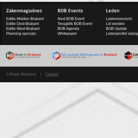
Zakenmagazines
BOB Events
Leden
Editie Midden-Brabant
Next BOB Event
Ledenoverzicht
Editie Oost-Brabant
Terugblik BOB Event
Lid worden
Editie West-Brabant
BOB Agenda
BOB Update
Planning specials
Whitepaper
Ledenprofiel wijzi
© Regio Business
|
Contact