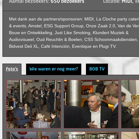
Aantal bezoekers:
650 bezoekers
Locatie:
MIDI, Ti
Met dank aan de partners/sponsoren: MIDI, La Cloche party cater
& events, Amstel, ESG Support Group, Onze Zaak 2.0, Van de Ve
Bouw en Ontwikkeling, Just Like Smoking, Klundert Muziek &
Audiovisueel, Oud Reuchlin & Boelen, CSS Schoonmaakdiensten,
Bidvest Deli XL, Café Intención, Eventique en Plugr.TV.
Foto's
Wie waren er nog meer?
BOB TV