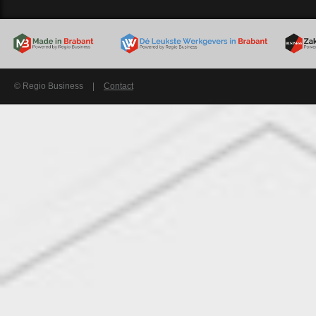
© Regio Business
|
Contact