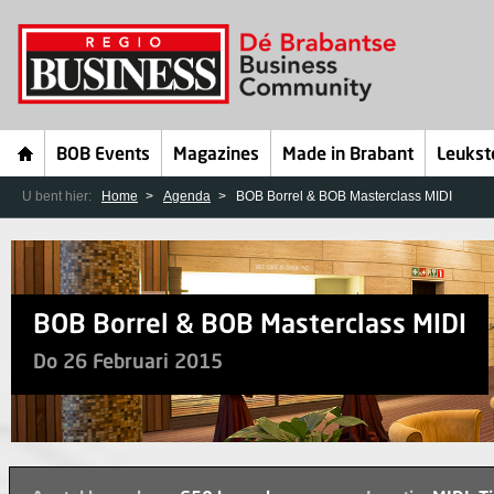
BOB Events
Magazines
Made in Brabant
Leukst
U bent hier:
Home
Agenda
BOB Borrel & BOB Masterclass MIDI
BOB Borrel & BOB Masterclass MIDI
Do 26 Februari 2015