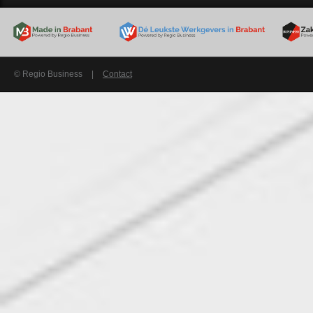
© Regio Business
|
Contact