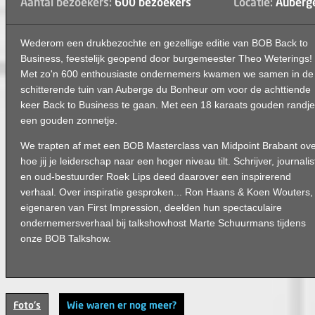
Aantal bezoekers:
600 bezoekers
Locatie:
Auberge
Wederom een drukbezochte en gezellige editie van BOB Back to
Business, feestelijk geopend door burgemeester Theo Weterings!
Met zo'n 600 enthousiaste ondernemers kwamen we samen in de
schitterende tuin van Auberge du Bonheur om voor de achttiende
keer Back to Business te gaan.
Met een 18 karaats gouden randje,
een gouden zonnetje.
We trapten af met een BOB Masterclass van Midpoint Brabant
ove
hoe jij je leiderschap naar een hoger niveau tilt. Schrijver, journalis
en oud-bestuurder Roek Lips d
eed daarover een inspirerend
verhaal.
Over inspiratie gesproken... Ron Haans & Koen Wouters,
eigenaren van First Impression
, deelden hun spectaculaire
ondernemersverhaal bij talkshowhost Marte Schuurmans
tijdens
onze BOB Talkshow.
Foto's
Wie waren er nog meer?