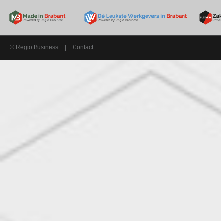
© Regio Business
|
Contact