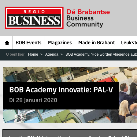
BOB Events
Magazines
Made in Brabant
Leukst
U bent hier:
Home
Agenda
BOB Academy: 'Hoe worden vliegende auto'
BOB Academy Innovatie: PAL-V
Di 28 Januari 2020