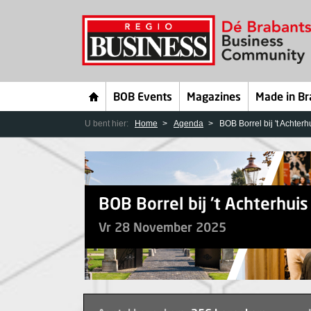
BOB Events
Magazines
Made in Br
U bent hier:
Home
Agenda
BOB Borrel bij 't Achter
BOB Borrel bij 't Achterhui
Vr 28 November 2025