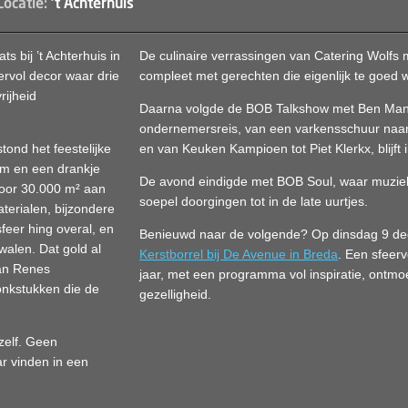
Locatie:
't Achterhuis
 bij ’t Achterhuis in
De culinaire verrassingen van Catering Wolfs 
ervol decor waar drie
compleet met gerechten die eigenlijk te goed 
rijheid
Daarna volgde de BOB Talkshow met Ben Man
ondernemersreis, van een varkensschuur naar 
ond het feestelijke
en van Keuken Kampioen tot Piet Klerkx, blijf
om en een drankje
De avond eindigde met BOB Soul, waar muzie
 door 30.000 m² aan
soepel doorgingen tot in de late uurtjes.
terialen, bijzondere
feer hing overal, en
Benieuwd naar de volgende? Op dinsdag 9 d
walen. Dat gold al
Kerstborrel bij De Avenue in Breda
. Een sfeerv
van Renes
jaar, met een programma vol inspiratie, ontm
onkstukken die de
gezelligheid.
zelf. Geen
r vinden in een