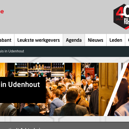
abant
Leukste werkgevers
Agenda
Nieuws
Leden
huis in Udenhout
s in Udenhout