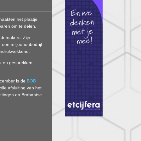
maakten het plaatje
waren om te delen.
demakers. Zijn
een miljoenenbedrijf
t indrukwekkend.
k en gesprekken
ecember is de
BOB
olle afsluiting van het
oetingen en Brabantse