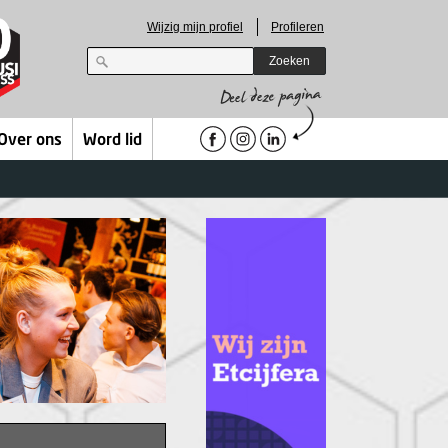
Wijzig mijn profiel
Profileren
Zoeken
Over ons
Word lid