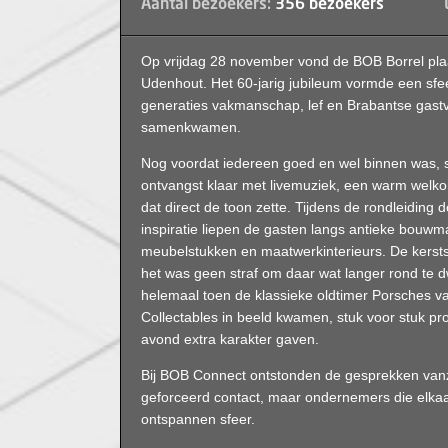
Aantal bezoekers:
356 bezoekers
Op vrijdag 28 november vond de BOB Borrel plaats
Udenhout. Het 60-jarig jubileum vormde een sfe
generaties vakmanschap, lef en Brabantse gastv
samenkwamen.
Nog voordat iedereen goed en wel binnen was, st
ontvangst klaar met livemuziek, een warm welk
dat direct de toon zette. Tijdens de rondleiding
inspiratie liepen de gasten langs antieke bouwma
meubelstukken en maatwerkinterieurs. De kersts
het was geen straf om daar wat langer rond te d
helemaal toen de klassieke oldtimer Porsches 
Collectables in beeld kwamen, stuk voor stuk pr
avond extra karakter gaven.
Bij BOB Connect ontstonden de gesprekken van
geforceerd contact, maar ondernemers die elkaa
ontspannen sfeer.