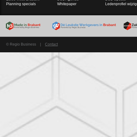
Planning specials
Whitepaper
Ledenprofiel wijzi
© Regio Business
|
Contact