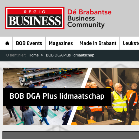
BOB Events
Magazines
Made in Brabant
Leukst
U bent hier:
Home
BOB DGA Plus lidmaatschap
BOB DGA Plus lidmaatschap