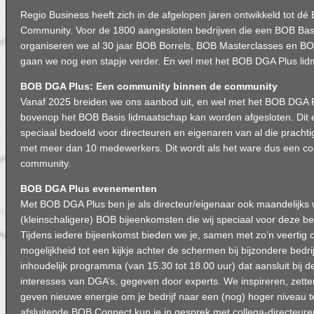
Regio Business heeft zich in de afgelopen jaren ontwikkeld tot dé
Community. Voor de 1800 aangesloten bedrijven die een BOB Bas
organiseren we al 30 jaar BOB Borrels, BOB Masterclasses en B
gaan we nog een stapje verder. En wel met het BOB DGA Plus li
BOB DGA Plus: Een community binnen de community
Vanaf 2025 breiden we ons aanbod uit, en wel met het BOB DGA P
bovenop het BOB Basis lidmaatschap kan worden afgesloten. Dit e
speciaal bedoeld voor directeuren en eigenaren van al die pracht
met meer dan 10 medewerkers. Dit wordt als het ware dus een c
community.
BOB DGA Plus evenementen
Met BOB DGA Plus ben je als directeur/eigenaar ook maandelijks
(kleinschaligere) BOB bijeenkomsten die wij speciaal voor deze be
Tijdens iedere bijeenkomst bieden we je, samen met zo’n veertig
mogelijkheid tot een kijkje achter de schermen bij bijzondere bedri
inhoudelijk programma (van 15.30 tot 18.00 uur) dat aansluit bij d
interesses van DGA’s, gegeven door experts. We inspireren, zett
geven nieuwe energie om je bedrijf naar een (nog) hoger niveau te 
afsluitende BOB Connect kun je in gesprek met collega-directeure