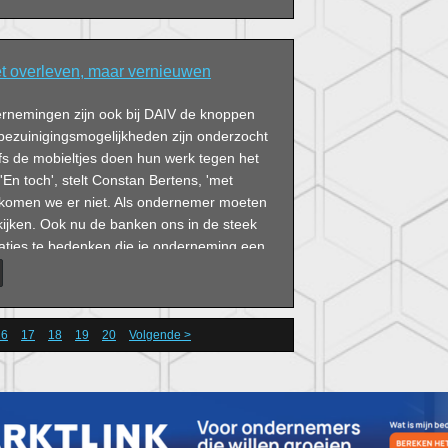
t overleven, maar vernieuwen
dernemingen zijn ook bij DAIV de knoppen
 bezuinigingsmogelijkheden zijn onderzocht
fs de mobieltjes doen hun werk tegen het
. 'En toch', stelt Constan Bertens, 'met
 komen we er niet. Als ondernemer moeten
 kijken. Ook nu de banken ons in de steek
ovaties te bedenken die je onderneming een
nnen geven.'
16
17
18
19
20
Volgende >