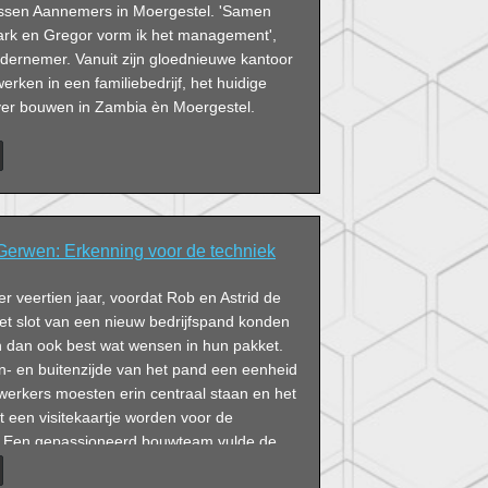
nssen Aannemers in Moergestel. 'Samen
rk en Gregor vorm ik het management',
ondernemer. Vanuit zijn gloednieuwe kantoor
werken in een familiebedrijf, het huidige
er bouwen in Zambia èn Moergestel.
erwen: Erkenning voor de techniek
r veertien jaar, voordat Rob en Astrid de
het slot van een nieuw bedrijfspand konden
 dan ook best wat wensen in hun pakket.
- en buitenzijde van het pand een eenheid
rkers moesten erin centraal staan en het
 een visitekaartje worden voor de
ek. Een gepassioneerd bouwteam vulde de
tuk in.