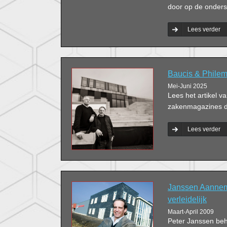
door op de onderst
Lees verder
Baucis & Philemo
Mei-Juni 2025
Lees het artikel v
zakenmagazines do
Lees verder
Janssen Aanneme
verleidelijk
Maart-April 2009
Peter Janssen beho