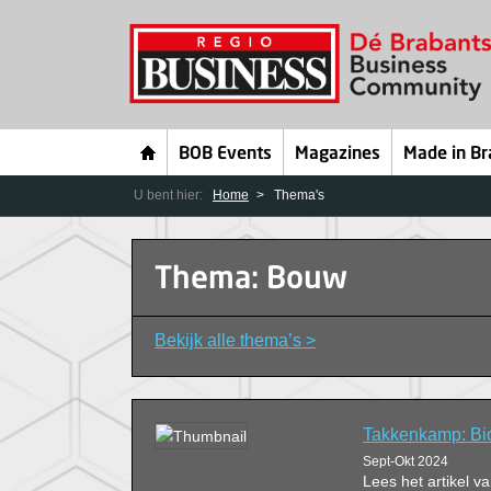
BOB Events
Magazines
Made in Br
U bent hier:
Home
Thema's
Thema: Bouw
Bekijk alle thema’s >
Takkenkamp: Bi
Sept-Okt 2024
Lees het artikel 