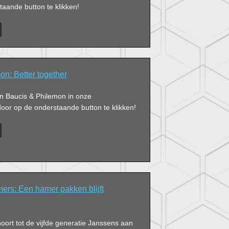
aande button te klikken!
n: Better together
an Baucis & Philemon in onze
or op de onderstaande button te klikken!
rs: Een hamer pakken blijft
ort tot de vijfde generatie Janssens aan