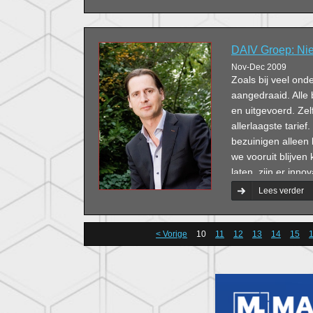
DAIV Groep: Nie
Nov-Dec 2009
Zoals bij veel on
aangedraaid. Alle
en uitgevoerd. Zel
allerlaagste tarief
bezuinigen alleen
we vooruit blijven
laten, zijn er inn
stevige impuls ku
Lees verder
< Vorige
10
11
12
13
14
15