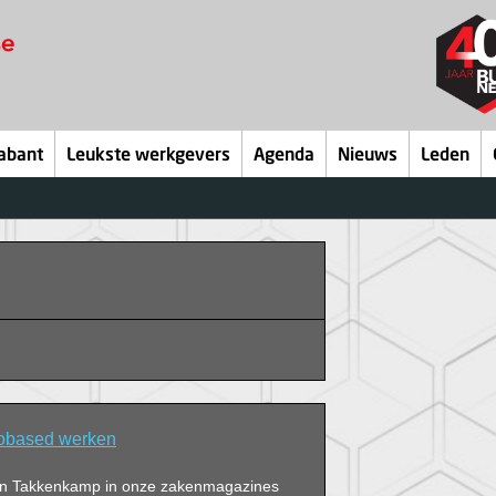
abant
Leukste werkgevers
Agenda
Nieuws
Leden
obased werken
van Takkenkamp in onze zakenmagazines