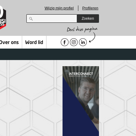
Wijzig mijn profiel
Profileren
Zoeken
Over ons
Word lid