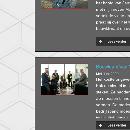
het hoofd van Ja
met mijn neven Ma
vertelt de vlotte 
praat hij over het 
bouwklimaat en ov
Lees verder
Bouwteam Van G
Mei-Juni 2009
Het kostte ongevee
Kok de sleutel in 
steken. Ze hadden
Zo moesten binnen
vormen. De medewe
bedrijfspand moest
installatietechni
wensen stuk voor s
Lees verder