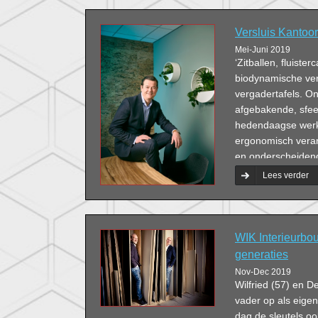
Versluis Kantoor
Mei-Juni 2019
‘Zitballen, fluist
biodynamische verl
vergadertafels. Onz
afgebakende, sfee
hedendaagse werk
ergonomisch verant
en onderscheidend
zien.’
Lees verder
WIK Interieurbo
generaties
Nov-Dec 2019
Wilfried (57) en 
vader op als eigen
dag de sleutels o