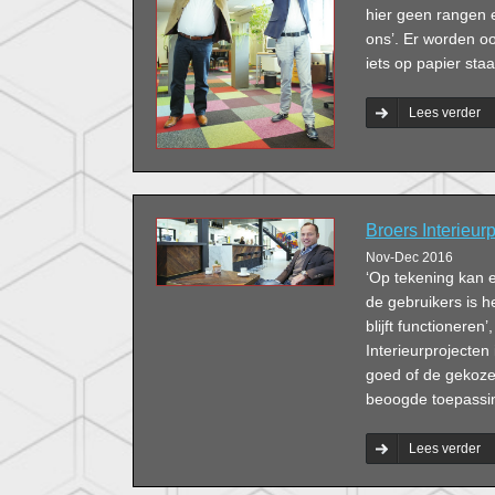
hier geen rangen e
ons’. Er worden o
iets op papier sta
Lees verder
Broers Interieur
Nov-Dec 2016
‘Op tekening kan e
de gebruikers is h
blijft functionere
Interieurprojecten 
goed of de gekozen
beoogde toepassi
Lees verder