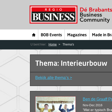
BOB Events
Magazines
Made in Br
U bent hier:
Home
Thema's
Thema: Interieurbouw
Bekijk alle thema’s >
Ben de Graaff P
Nov-Dec 2016
‘Wat er typisch Br