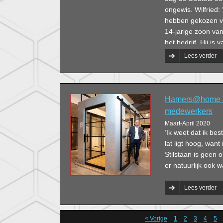
ongewis. Wilfried:
hebben gekozen vo
14-jarige zoon van
het bedrijf. Hij is
is, maar we zullen
Lees verder
Hamers@home Ka
medewerkers
Maart-April 2020
‘Ik weet dat ik be
lat ligt hoog, want
Stilstaan is geen 
er natuurlijk ook w
Lees verder
< Vorige
1
2
3
4
5