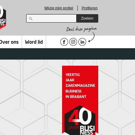
Wijzig mijn profiel
Profileren
Zoeken
Over ons
Word lid