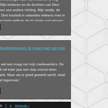
 ‘Mijn kinderen en de dochters van Deni
or een andere richting. Mijn neefje, de
 Deni knutselt in vakanties weleens mee in
 van harte welkom als hij straks oud genoeg
 hem nooit pushen.’
stenbouwers: Ik vraag veel van mĳn
st wel wat vraag van mijn medewerkers. De
 ik wil ieder jaar een stap vooruit doen.
optie. Maar als er goed gewerkt wordt, staat
at tegenover.’
6
7
8
Volgende >