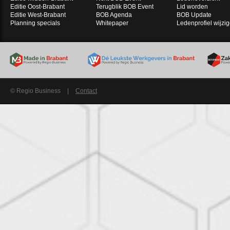
Editie Oost-Brabant
Terugblik BOB Event
Lid worden
Editie West-Brabant
BOB Agenda
BOB Update
Planning specials
Whitepaper
Ledenprofiel wijzi
© Regio Business
|
Contact