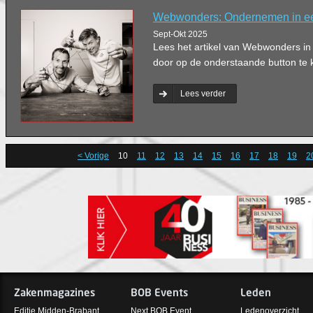
Webwonders: Ondernemen in e
Sept-Okt 2025
Lees het artikel van Webwonders i
door op de onderstaande button te k
Lees verder
< Vorige
10
11
12
13
14
15
16
17
18
19
2
Zakenmagazines
BOB Events
Leden
Editie Midden-Brabant
Next BOB Event
Ledenoverzicht