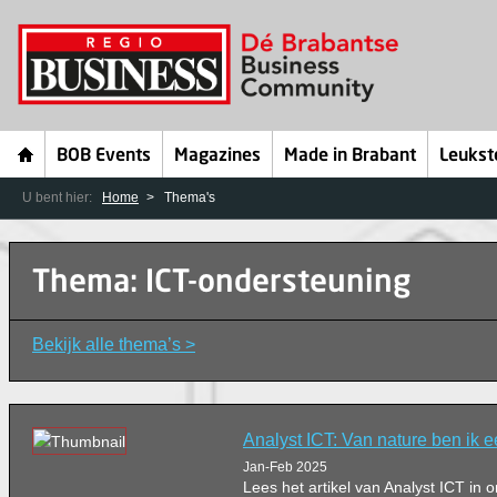
BOB Events
Magazines
Made in Brabant
Leukst
U bent hier:
Home
Thema's
Thema: ICT-ondersteuning
Bekijk alle thema’s >
Analyst ICT: Van nature ben ik e
Jan-Feb 2025
Lees het artikel van Analyst ICT i