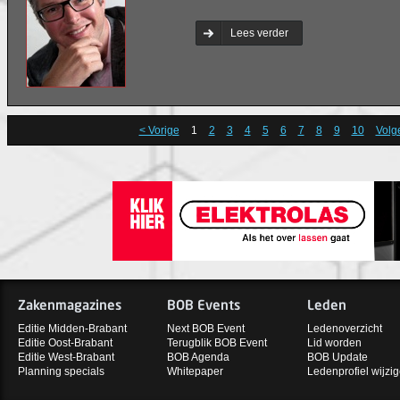
Lees verder
< Vorige
1
2
3
4
5
6
7
8
9
10
Volg
Zakenmagazines
BOB Events
Leden
Editie Midden-Brabant
Next BOB Event
Ledenoverzicht
Editie Oost-Brabant
Terugblik BOB Event
Lid worden
Editie West-Brabant
BOB Agenda
BOB Update
Planning specials
Whitepaper
Ledenprofiel wijzi