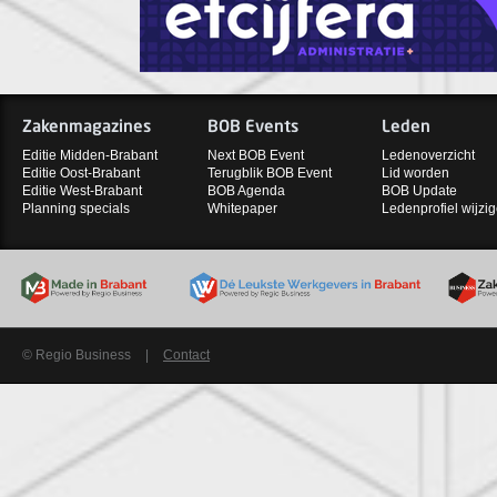
Zakenmagazines
BOB Events
Leden
Editie Midden-Brabant
Next BOB Event
Ledenoverzicht
Editie Oost-Brabant
Terugblik BOB Event
Lid worden
Editie West-Brabant
BOB Agenda
BOB Update
Planning specials
Whitepaper
Ledenprofiel wijzi
© Regio Business
|
Contact