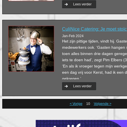
Schouten Europe.
Lees verder
CuliNice Catering: Je moet stoïc
Jan-Feb 2024
Het zijn pittige tijden, vindt hij. Gast
medewerkers ook. ‘Gasten hangen so
toen alles binnen drie dagen gereg
iets te doen had’, zegt Pim Elbers (
‘En als ik vroeger tegen mijn werkge
een dag vrij voor Kerst, had ik een 
gekregen.’
Lees verder
< Vorige
10
Volgende >