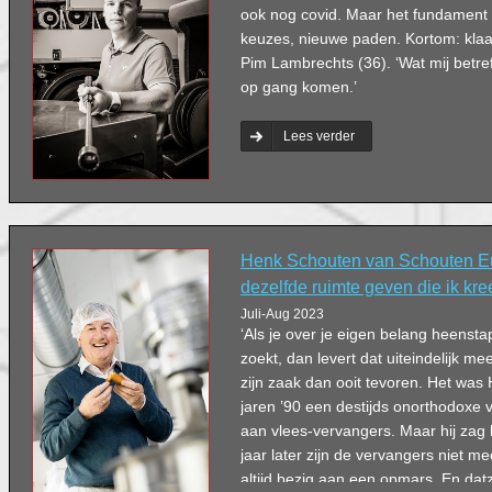
ook nog covid. Maar het fundament i
keuzes, nieuwe paden. Kortom: klaa
Pim Lambrechts (36). ‘Wat mij betre
op gang komen.’
Lees verder
Henk Schouten van Schouten Eu
dezelfde ruimte geven die ik kre
Juli-Aug 2023
‘Als je over je eigen belang heensta
zoekt, dan levert dat uiteindelijk mee
zijn zaak dan ooit tevoren. Het was
jaren ’90 een destijds onorthodoxe 
aan vlees-vervangers. Maar hij zag 
jaar later zijn de vervangers niet 
altijd bezig aan een opmars. En datze