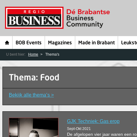
BOB Events
Magazines
Made in Brabant
Leukst
U bent hier:
Home
Thema's
Thema: Food
Bekijk alle thema’s >
GJK Techniek: Gas erop
Sept-Okt 2021
De afgelopen vier jaar waren een r