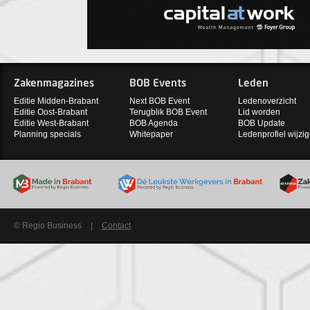
Zakenmagazines
BOB Events
Leden
Editie Midden-Brabant
Next BOB Event
Ledenoverzicht
Editie Oost-Brabant
Terugblik BOB Event
Lid worden
Editie West-Brabant
BOB Agenda
BOB Update
Planning specials
Whitepaper
Ledenprofiel wijzi
© Regio Business
|
Contact