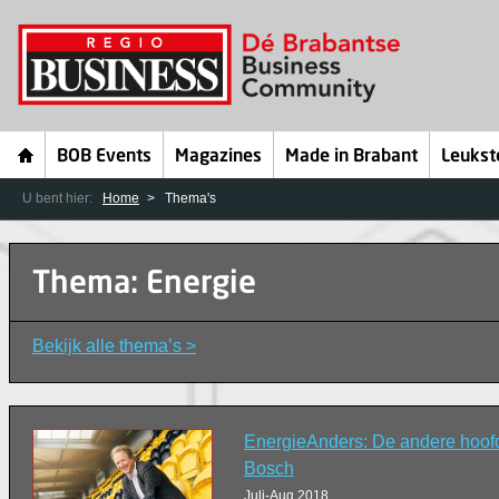
BOB Events
Magazines
Made in Brabant
Leukst
U bent hier:
Home
Thema's
Thema: Energie
Bekijk alle thema’s >
EnergieAnders: De andere hoof
Bosch
Juli-Aug 2018