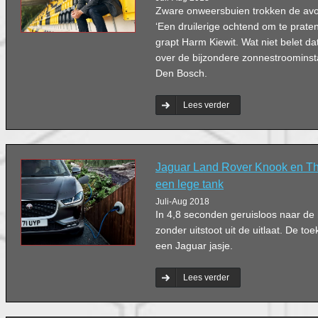
Zware onweersbuien trokken de avo
‘Een druilerige ochtend om te prate
grapt Harm Kiewit. Wat niet belet dat
over de bijzondere zonnestroominsta
Den Bosch.
Lees verder
Jaguar Land Rover Knook en Th
een lege tank
Juli-Aug 2018
In 4,8 seconden geruisloos naar de 
zonder uitstoot uit de uitlaat. De toe
een Jaguar jasje.
Lees verder