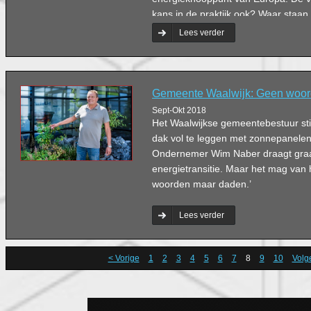
kans in de praktijk ook? Waar staa
jaar? En hoe kunnen Brabantse on
Lees verder
de energietransitie doen versnellen
de Groot vraagt het de tien deelne
Gemeente Waalwijk: Geen woo
Sept-Okt 2018
Het Waalwijkse gemeentebestuur sti
dak vol te leggen met zonnepanelen
Ondernemer Wim Naber draagt graa
energietransitie. Maar het mag van 
woorden maar daden.’
Lees verder
< Vorige
1
2
3
4
5
6
7
8
9
10
Volg