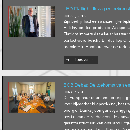
LED Flatlight: Ik zag er toekomst
Juli-Aug 2018
Zijn bedrijf had een aanzienlijke bij
Holiday-on- Ice-productie. Als speci
Flatlight immers dat elke schaatser
perfect werd belicht. En dus liep Ch
première in Hamburg over de rode l
Lees verder
BOB Debat: De toekomst van en
Juli-Aug 2018
De vraag naar duurzame energie gro
voor bijvoorbeeld opwekking, het tra
energie. Dankzij een gunstige liggin
positie van de zeehavens, de aanw
gasinfrastructuur, kan ons land uitgr
energieknooppunt van Europa. De vr