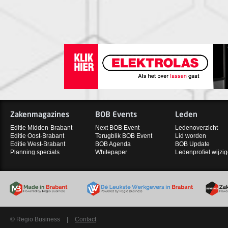
Zakenmagazines
BOB Events
Leden
Editie Midden-Brabant
Next BOB Event
Ledenoverzicht
Editie Oost-Brabant
Terugblik BOB Event
Lid worden
Editie West-Brabant
BOB Agenda
BOB Update
Planning specials
Whitepaper
Ledenprofiel wijzi
© Regio Business
|
Contact