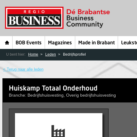
BOB Events
Magazines
Made in Brabant
Leukst
U bent hier:
Home
Leden
Bedrijfsprofiel
< Terug naar alle leden
Huiskamp Totaal Onderhoud
Branche: Bedrijfshuisvesting, Overig bedrijfshuisvesting