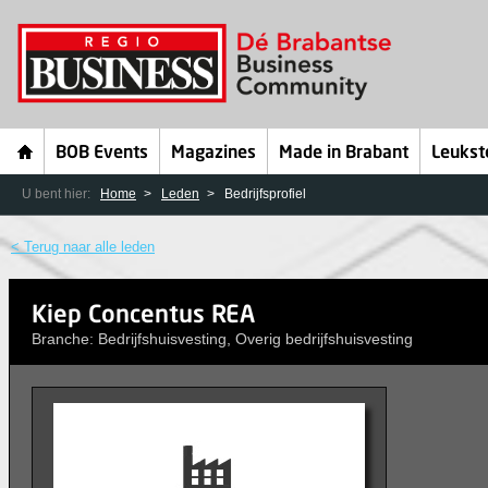
BOB Events
Magazines
Made in Brabant
Leukst
U bent hier:
Home
Leden
Bedrijfsprofiel
< Terug naar alle leden
Kiep Concentus REA
Branche: Bedrijfshuisvesting, Overig bedrijfshuisvesting