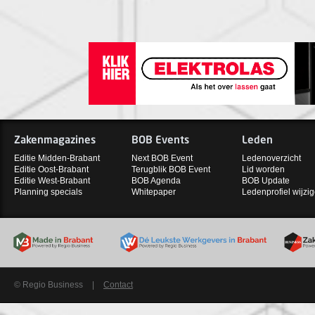
Zakenmagazines
BOB Events
Leden
Editie Midden-Brabant
Next BOB Event
Ledenoverzicht
Editie Oost-Brabant
Terugblik BOB Event
Lid worden
Editie West-Brabant
BOB Agenda
BOB Update
Planning specials
Whitepaper
Ledenprofiel wijzi
© Regio Business
|
Contact