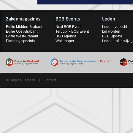
Zakenmagazines
BOB Events
Leden
Editie Midden-Brabant
Next BOB Event
Ledenoverzicht
Editie Oost-Brabant
Terugblik BOB Event
Lid worden
Editie West-Brabant
BOB Agenda
BOB Update
Planning specials
Whitepaper
Ledenprofiel wijzi
© Regio Business
|
Contact