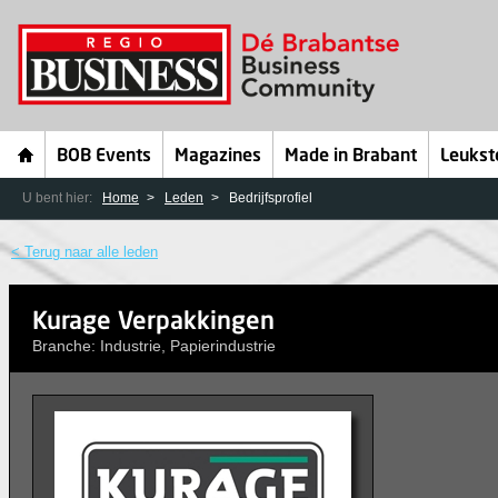
BOB Events
Magazines
Made in Brabant
Leukst
U bent hier:
Home
Leden
Bedrijfsprofiel
< Terug naar alle leden
Kurage Verpakkingen
Branche: Industrie, Papierindustrie