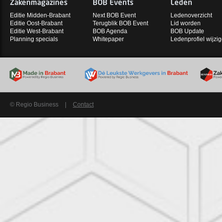
Zakenmagazines
BOB Events
Leden
Editie Midden-Brabant
Next BOB Event
Ledenoverzicht
Editie Oost-Brabant
Terugblik BOB Event
Lid worden
Editie West-Brabant
BOB Agenda
BOB Update
Planning specials
Whitepaper
Ledenprofiel wijzi
© Regio Business
|
Contact