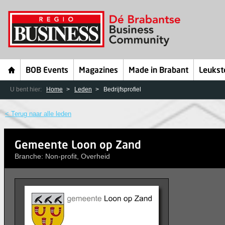
BOB Events
Magazines
Made in Brabant
Leukst
U bent hier:
Home
Leden
Bedrijfsprofiel
< Terug naar alle leden
Gemeente Loon op Zand
Branche: Non-profit, Overheid