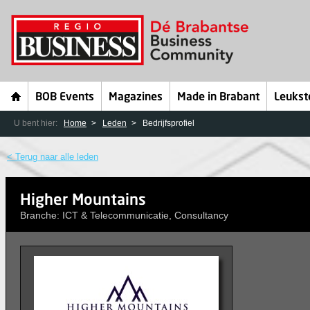
BOB Events
Magazines
Made in Brabant
Leukst
U bent hier:
Home
Leden
Bedrijfsprofiel
< Terug naar alle leden
Higher Mountains
Branche: ICT & Telecommunicatie, Consultancy