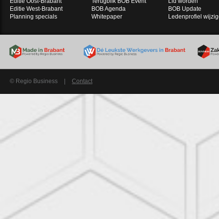
Editie Oost-Brabant
Terugblik BOB Event
Lid worden
Editie West-Brabant
BOB Agenda
BOB Update
Planning specials
Whitepaper
Ledenprofiel wijzi
© Regio Business
|
Contact