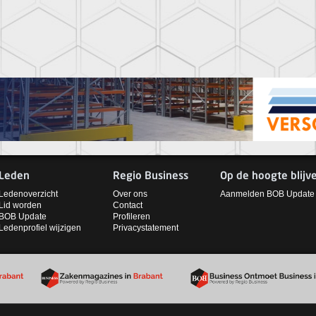
Leden
Regio Business
Op de hoogte blijv
Ledenoverzicht
Over ons
Aanmelden BOB Update
Lid worden
Contact
BOB Update
Profileren
Ledenprofiel wijzigen
Privacystatement