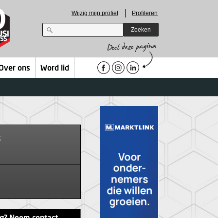
Wijzig mijn profiel
Profileren
Zoeken
Over ons
Word lid
s