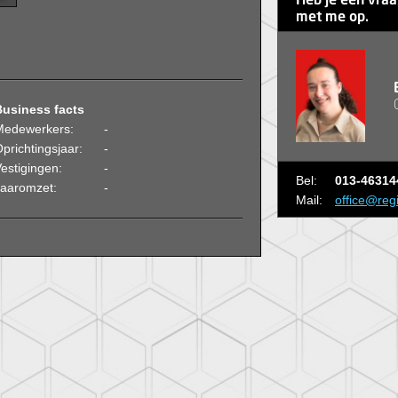
Heb je een vra
met me op.
Business facts
Medewerkers:
-
prichtingsjaar:
-
estigingen:
-
Bel:
013-46314
Jaaromzet:
-
Mail:
office@reg