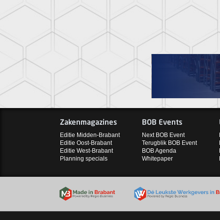
Zakenmagazines
BOB Events
Editie Midden-Brabant
Next BOB Event
Editie Oost-Brabant
Terugblik BOB Event
Editie West-Brabant
BOB Agenda
Planning specials
Whitepaper