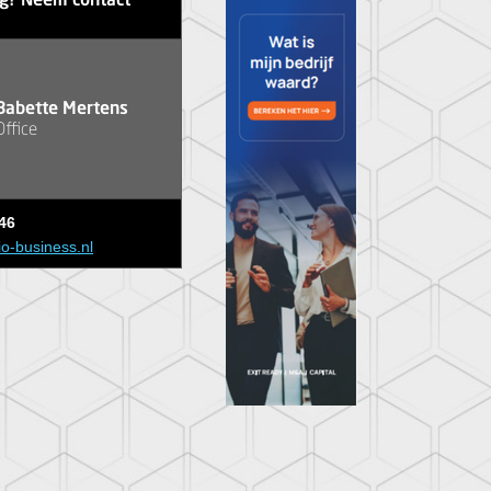
ag? Neem contact
Babette Mertens
Office
46
io-business.nl