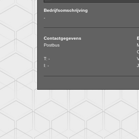
Bedrijfsomschrijving
-
Contactgegevens
Postbus
O
T: -
V
I: -