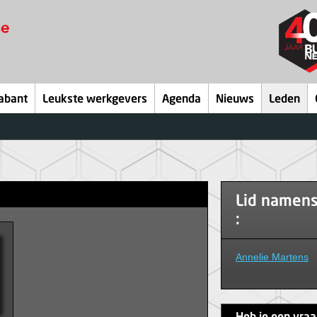
abant
Leukste werkgevers
Agenda
Nieuws
Leden
Lid namen
:
Annelie Martens