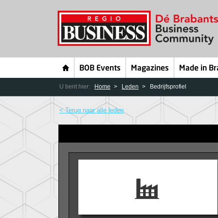
BOB Events
Magazines
Made in Br
U bent hier:
Home
Leden
Bedrijfsprofiel
< Terug naar alle leden