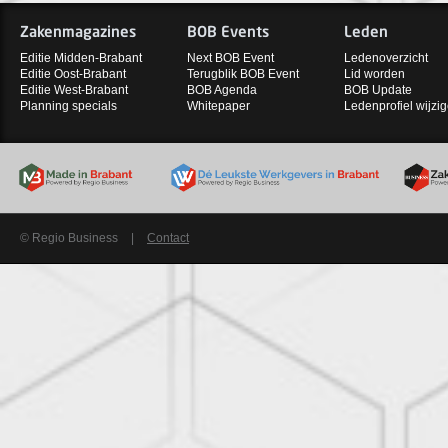
Zakenmagazines
BOB Events
Leden
Editie Midden-Brabant
Next BOB Event
Ledenoverzicht
Editie Oost-Brabant
Terugblik BOB Event
Lid worden
Editie West-Brabant
BOB Agenda
BOB Update
Planning specials
Whitepaper
Ledenprofiel wijzi
© Regio Business
|
Contact