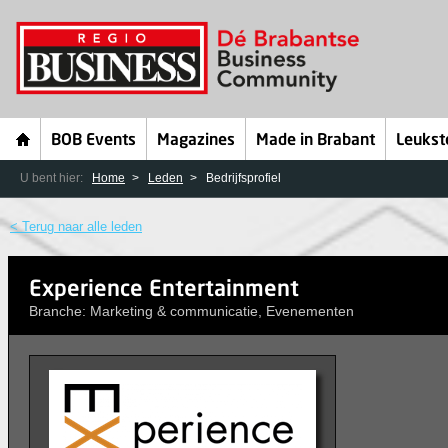
BOB Events
Magazines
Made in Brabant
Leukst
U bent hier:
Home
Leden
Bedrijfsprofiel
< Terug naar alle leden
Experience Entertainment
Branche: Marketing & communicatie, Evenementen