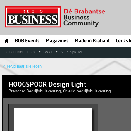
BOB Events
Magazines
Made in Brabant
Leukst
U bent hier:
Home
Leden
Bedrijfsprofiel
< Terug naar alle leden
HOOGSPOOR Design Light
Branche: Bedrijfshuisvesting, Overig bedrijfshuisvesting