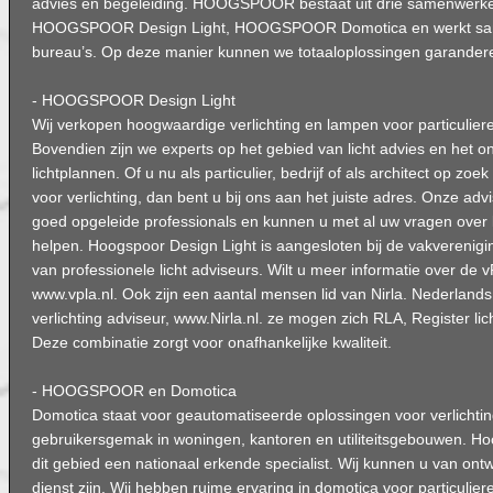
advies en begeleiding. HOOGSPOOR bestaat uit drie samenwerk
HOOGSPOOR Design Light, HOOGSPOOR Domotica en werkt same
bureau’s. Op deze manier kunnen we totaaloplossingen garander
- HOOGSPOOR Design Light
Wij verkopen hoogwaardige verlichting en lampen voor particuliere
Bovendien zijn we experts op het gebied van licht advies en het 
lichtplannen. Of u nu als particulier, bedrijf of als architect op zo
voor verlichting, dan bent u bij ons aan het juiste adres. Onze advi
goed opgeleide professionals en kunnen u met al uw vragen over li
helpen. Hoogspoor Design Light is aangesloten bij de vakverenigi
van professionele licht adviseurs. Wilt u meer informatie over de v
www.vpla.nl. Ook zijn een aantal mensen lid van Nirla. Nederlands i
verlichting adviseur, www.Nirla.nl. ze mogen zich RLA, Register li
Deze combinatie zorgt voor onafhankelijke kwaliteit.
- HOOGSPOOR en Domotica
Domotica staat voor geautomatiseerde oplossingen voor verlichting
gebruikersgemak in woningen, kantoren en utiliteitsgebouwen. H
dit gebied een nationaal erkende specialist. Wij kunnen u van ontwe
dienst zijn. Wij hebben ruime ervaring in domotica voor particulier