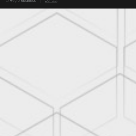
© Regio Business
|
Contact