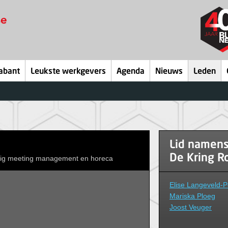
abant
Leukste werkgevers
Agenda
Nieuws
Leden
Lid namen
De Kring R
rig meeting management en horeca
Elise Langeveld-
Mariska Ploeg
Joost Veuger