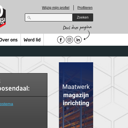
Wijzig mijn profiel
Profileren
Zoeken
Over ons
Word lid
s
oosendaal:
Postema