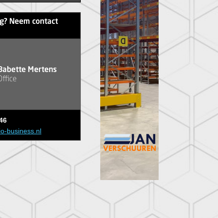
ag? Neem contact
Babette Mertens
Office
46
io-business.nl