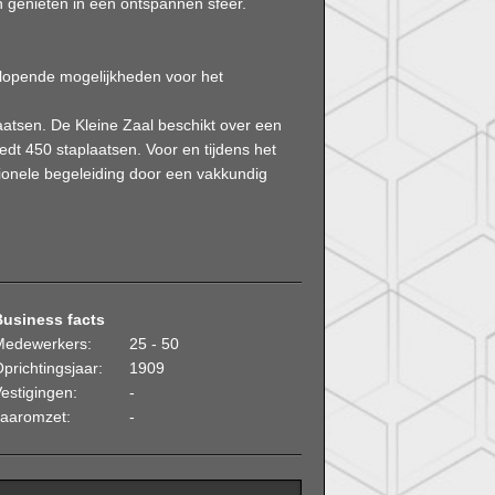
n genieten in een ontspannen sfeer.
nlopende mogelijkheden voor het
aatsen. De Kleine Zaal beschikt over een
edt 450 staplaatsen. Voor en tijdens het
ionele begeleiding door een vakkundig
Business facts
Medewerkers:
25 - 50
prichtingsjaar:
1909
estigingen:
-
Jaaromzet:
-