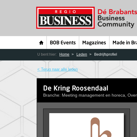
BOB Events
Magazines
Made in Br
U bent hier:
Home
Leden
Bedrijfsprofiel
< Terug naar alle leden
De Kring Roosendaal
Branche: Meeting management en horeca, Ove