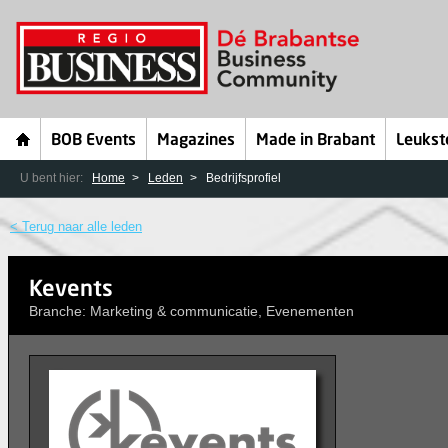
BOB Events
Magazines
Made in Brabant
Leukst
U bent hier:
Home
Leden
Bedrijfsprofiel
< Terug naar alle leden
Kevents
Branche: Marketing & communicatie, Evenementen