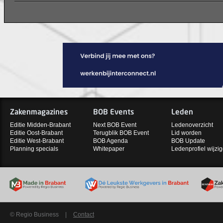
Zakenmagazines
BOB Events
Leden
Editie Midden-Brabant
Next BOB Event
Ledenoverzicht
Editie Oost-Brabant
Terugblik BOB Event
Lid worden
Editie West-Brabant
BOB Agenda
BOB Update
Planning specials
Whitepaper
Ledenprofiel wijzi
© Regio Business
|
Contact