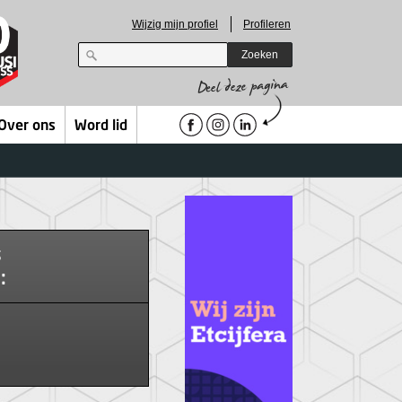
Wijzig mijn profiel
Profileren
Zoeken
Over ons
Word lid
s
: