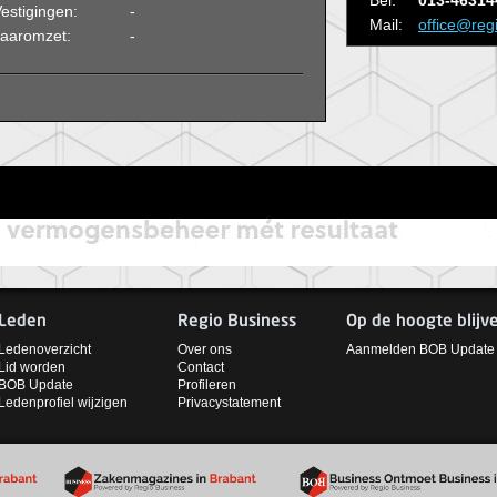
Bel:
013-46314
estigingen:
-
Mail:
office@reg
Jaaromzet:
-
Leden
Regio Business
Op de hoogte blijv
Ledenoverzicht
Over ons
Aanmelden BOB Update
Lid worden
Contact
BOB Update
Profileren
Ledenprofiel wijzigen
Privacystatement