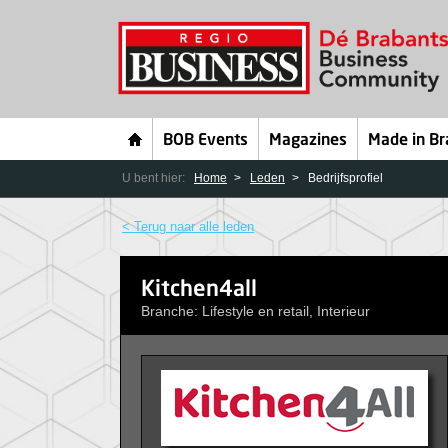
BOB Events
Magazines
Made in Br
U bent hier:
Home
Leden
Bedrijfsprofiel
< Terug naar alle leden
Kitchen4all
Branche: Lifestyle en retail, Interieur