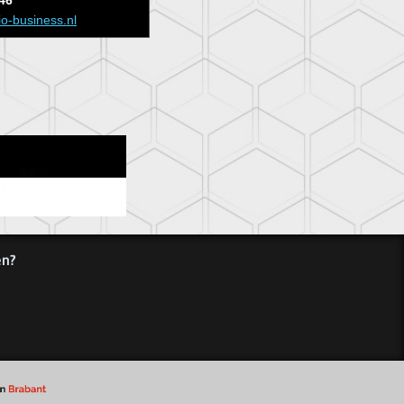
46
io-business.nl
en?