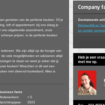
Company f
Gerelateerde art
nnen genieten van de perfecte keuken. Of je
, loft of appartement: bij ons slaag je
Kitchen4All en San
ons uitgebreide assortiment, onze
en zonder remmi
scherpe prijzen, is de perfecte keuken
iedereen. We zijn altijd op de hoogte van
 de vele mogelijkheden en adviseren altijd
Heb je een vra
assingen te staan en weet je zeker dat jij
met me op.
uwe keuken! Misschien is dit wel een
uken met sfeervol kookeiland. Alles is
Business facts
Medewerkers:
< 5
prichtingsjaar:
2023