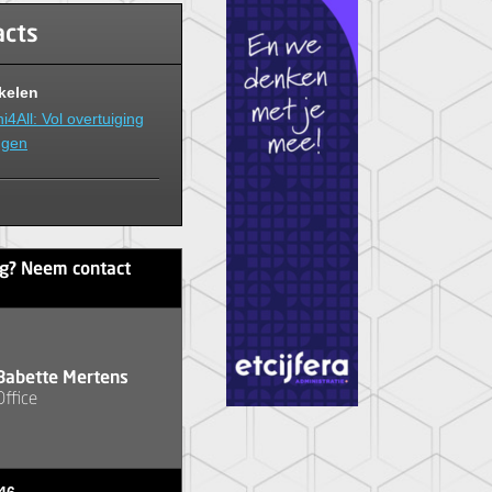
acts
ikelen
i4All: Vol overtuiging
ngen
ag? Neem contact
Babette Mertens
Office