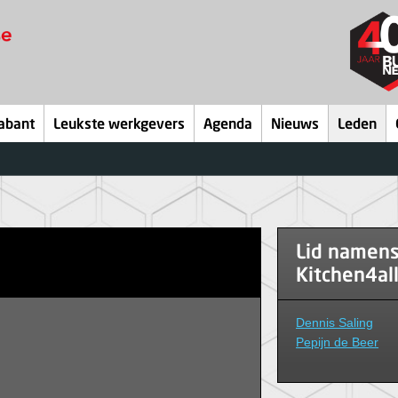
abant
Leukste werkgevers
Agenda
Nieuws
Leden
Lid namen
Kitchen4all
Dennis Saling
Pepijn de Beer