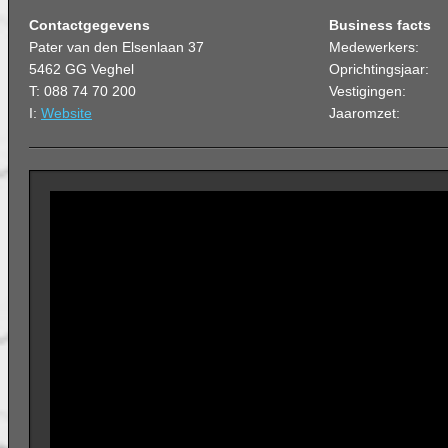
Contactgegevens
Business facts
Pater van den Elsenlaan 37
Medewerkers:
5462 GG Veghel
Oprichtingsjaar:
T: 088 74 70 200
Vestigingen:
I:
Website
Jaaromzet: