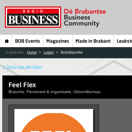
BOB Events
Magazines
Made in Brabant
Leukst
U bent hier:
Home
Leden
Bedrijfsprofiel
< Terug naar alle leden
Feel Flex
Branche: Personeel & organisatie, Uitzendbureau