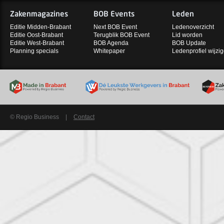
Zakenmagazines
BOB Events
Leden
Editie Midden-Brabant
Next BOB Event
Ledenoverzicht
Editie Oost-Brabant
Terugblik BOB Event
Lid worden
Editie West-Brabant
BOB Agenda
BOB Update
Planning specials
Whitepaper
Ledenprofiel wijzi
© Regio Business
|
Contact