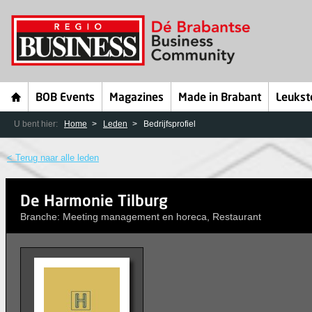
BOB Events
Magazines
Made in Brabant
Leukst
U bent hier:
Home
Leden
Bedrijfsprofiel
< Terug naar alle leden
De Harmonie Tilburg
Branche: Meeting management en horeca, Restaurant