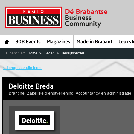
BOB Events
Magazines
Made in Brabant
Leukst
U bent hier:
Home
Leden
Bedrijfsprofiel
< Terug naar alle leden
Deloitte Breda
Branche: Zakelijke dienstverlening, Accountancy en administratie